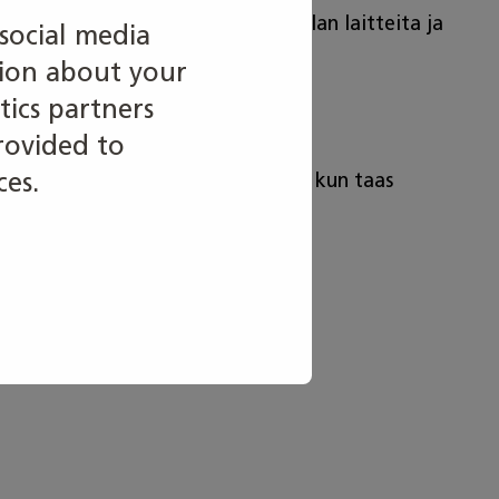
Työpaikkoja on myös laboratorioalan laitteita ja
social media
tion about your
tics partners
rovided to
ces.
llään normaaleina toimistoaikoina, kun taas
i.