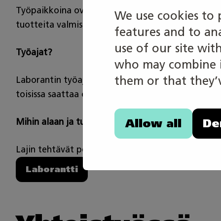
Työpaikkoina ovat usein teollisuuden ja tutkimusl
We use cookies to 
tuotteita valmistavissa tai maahantuovissa yrityks
features and to an
use of our site wit
Työajat?
who may combine it
them or that they’v
Laborantin työajat vaihtelevat työpaikasta ja teh
toisissa saattaa olla vuorotyö, joka kattaa kaikk
Allow all
De
Mihin alaan ja tutkintoon lajin tehtävät perustuva
Lajin tehtävät perustuvat laboratorioalan perust
Laborantti