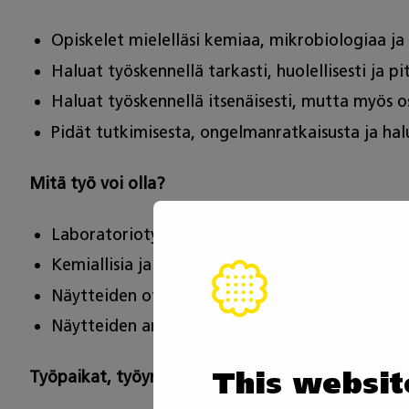
Opiskelet mielelläsi kemiaa, mikrobiologiaa j
Haluat työskennellä tarkasti, huolellisesti ja pi
Haluat työskennellä itsenäisesti, mutta myös 
Pidät tutkimisesta, ongelmanratkaisusta ja halu
Mitä työ voi olla?
Laboratoriotyöskentelyä laatu- ja ympäristöv
Kemiallisia ja biokemiallisia analyysejä sekä er
Näytteiden ottamista ja liuosten valmistamist
Näytteiden analysointia, tulosten laskemista ja
This websit
Työpaikat, työympäristö ja alueellisuus?