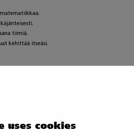
a matematiikkaa.
tkäjänteisesti.
osana tiimiä.
at kehittää itseäsi.
aatimusten mukaisesti
i teollisuusalojen testauksia
a
 raportointia
e uses cookies