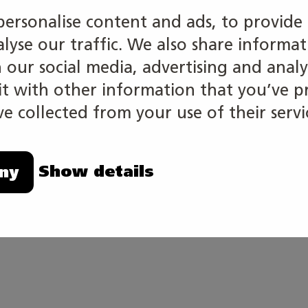
aitosten valvonta-, tutkimus- ja kehityslaboratoriot. 
personalise content and ads, to provide 
issä. Työtä on eri puolella Suomea.
alyse our traffic. We also share informa
h our social media, advertising and analy
 with other information that you’ve p
e collected from your use of their servi
tävästä riippuen. Joissakin laboratorioissa työskenne
i vuorokaudenajat.
Show details
ny
t:
utkintoon. Perustutkinnon ammattinimike on laborantt