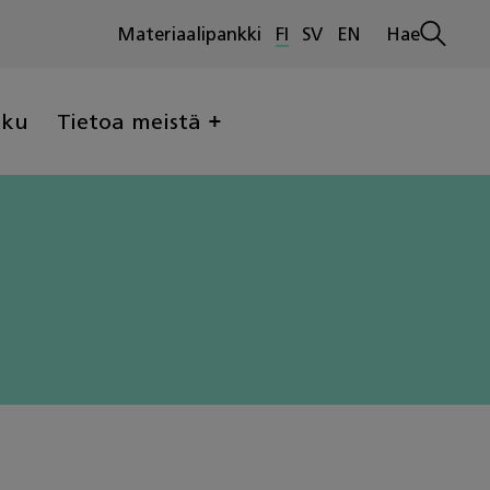
Materiaalipankki
FI
SV
EN
Hae
Avaa
haku
lku
Tietoa meistä