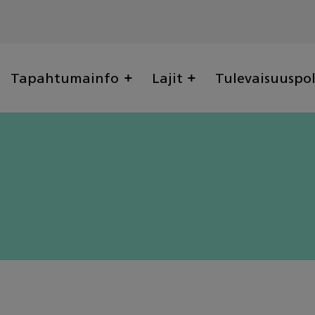
Tapahtumainfo
Lajit
Tulevaisuuspo