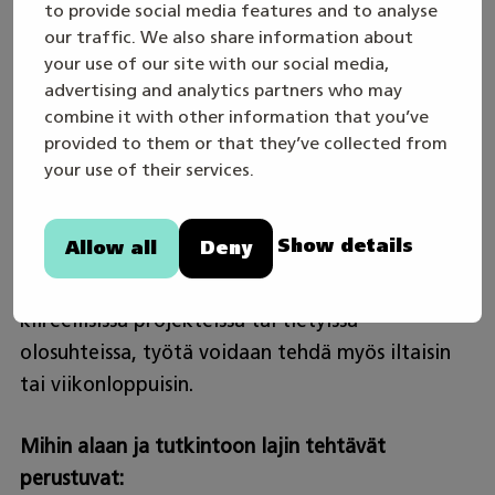
ammatinharjoittajana. Työpaikkoina ovat
to provide social media features and to analyse
esimerkiksi rakennusliikkeet, rakennusalan
our traffic. We also share information about
your use of our site with our social media,
teollisuus, rautakaupat ja
advertising and analytics partners who may
kiinteistönhuoltoyhtiöt. Itsenäinen yrittäjyys on
combine it with other information that you’ve
yksi vaihtoehto.
provided to them or that they’ve collected from
your use of their services.
Työajat?
Show details
Allow all
Deny
Tyypillisesti rakennusalan työt tehdään
päiväsaikaan, mutta joissakin tapauksissa, kuten
kiireellisissä projekteissa tai tietyissä
olosuhteissa, työtä voidaan tehdä myös iltaisin
tai viikonloppuisin.
Mihin alaan ja tutkintoon lajin tehtävät
perustuvat: