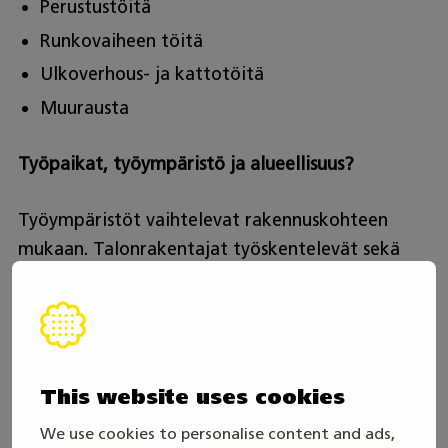
Perustustöitä
Runkovaiheen töitä
Ulkoverhous- ja kattotöitä
Muurausta
Työpaikat, työympäristö ja alueellisuus?
Työympäristöt vaihtelevat rakennuskohteen
mukaan. Talonrakentajat työskentelevät sekä
sisällä että ulkona, vaihtelevissa sää- ja muissa
olosuhteissa. Talonrakentaja voi työskennellä
uudisrakennusten työmailla ja
korjausrakennustyömailla. Talonrakentajan
työpaikka voi olla esimerkiksi yritysten
This website uses cookies
palveluksessa tai yksityisenä
We use cookies to personalise content and ads,