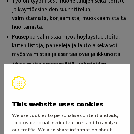
Työ on tyypillisesti huonekalujen sekä koriste-
ja käyttöesineiden suunnittelua,
valmistamista, korjaamista, muokkaamista tai
huoltamista.
Puuseppä valmistaa myös höyläystuotteita,
kuten listoja, paneeleja ja lautoja sekä voi
myös valmistaa ja asentaa ovia ja ikkunoita.
Myös muita asennustöitä, kalusteiden
asennusta, portaiden asennusta.
Työpaikat, työympäristö ja alueellisuus?
This website uses cookies
Työpaikka voi olla esimerkiksi puurakenneosia
valmistavassa yrityksessä, saha- ja
We use cookies to personalise content and ads,
to provide social media features and to analyse
puulevyteollisuuden valmistus- ja
our traffic. We also share information about
jatkojalostustehtävissä, puusepänverstaalla,