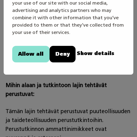
your use of our site with our social media,
huonekalutehtaalla tai itsenäisenä yrittäjänä.
advertising and analytics partners who may
Työtä on ympäri Suomea.
combine it with other information that you’ve
provided to them or that they’ve collected from
your use of their services.
Työajat?
Työtä tehdään päiväaikaan pääsääntöisesti,
Show details
Allow all
Deny
mutta työpaikasta riippuen myös vuorotyö on
mahdollista.
Mihin alaan ja tutkintoon lajin tehtävät
perustuvat:
Tämän lajin tehtävät perustuvat puuteollisuuden
ja taideteollisuuden perustutkintoihin.
Perustutkinnon ammattinimikkeet ovat