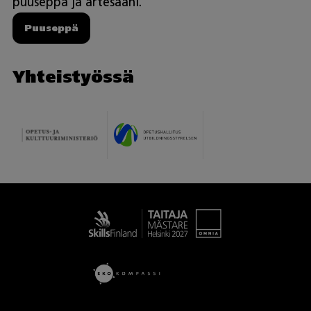
puuseppä ja artesaani.
Puuseppä
Yhteistyössä
Taitaja