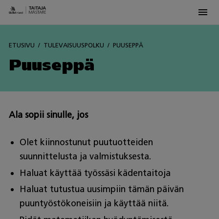
Men
Skip
to
ETUSIVU
TULEVAISUUSPOLKU
PUUSEPPÄ
content
Puuseppä
Ala sopii sinulle, jos
Olet kiinnostunut puutuotteiden
suunnittelusta ja valmistuksesta.
Haluat käyttää työssäsi kädentaitoja
Haluat tutustua uusimpiin tämän päivän
puuntyöstökoneisiin ja käyttää niitä.