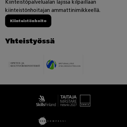
Kiinteistöpalvelualan lajissa kilpaillaan
kiinteistönhoitajan ammattinimikkeellä.
Kiinteistönhoito
Yhteistyössä
Taitaja