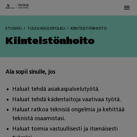
Men
Skip
to
ETUSIVU
TULEVAISUUSPOLKU
KIINTEISTÖNHOITO
content
Kiinteistönhoito
Ala sopii sinulle, jos
Haluat tehdä asiakaspalvelutyötä.
Haluat tehdä kädentaitoja vaativaa työtä.
Haluat ratkoa teknisiä ongelmia ja kehittää
teknistä osaamistasi.
Haluat toimia vastuullisesti ja itsenäisesti