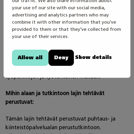
our traffic. We also share information about
your use of our site with our social media,
asiakaskohteet. Myös itsenäinen yrittäjyys on
advertising and analytics partners who may
vaihtoehto. Työtä on ympäri Suomea.
combine it with other information that you’ve
provided to them or that they’ve collected from
Työajat?
your use of their services.
Työaika on pääsääntöisesti arkisin päiväaikaan,
Show details
Allow all
Deny
mutta työtä on myös ilta-aikaan ja
viikonloppuisin. Työaika vaihtelee eri
työpaikkojen ja työtehtävien mukaan.
Mihin alaan ja tutkintoon lajin tehtävät
perustuvat:
Tämän lajin tehtävät perustuvat puhtaus- ja
kiinteistöpalvelualan perustutkintoon.