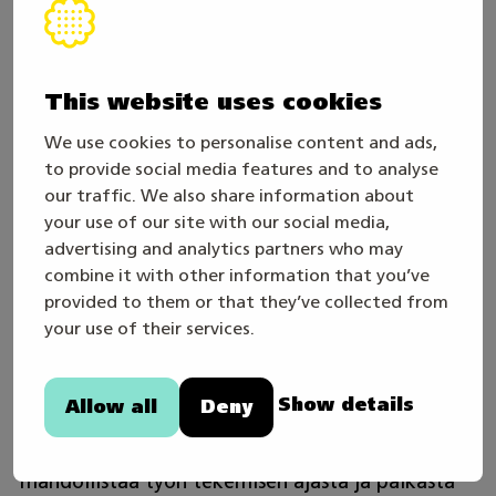
yritykset sekä julkiset organisaatiot, kuten
kunnat ja valtion virastot, tarvitsevat
taloushallinnon asiantuntijoita.
This website uses cookies
Lisäksi taloushallinnon ohjelmistoyritykset
We use cookies to personalise content and ads,
tarjoavat mahdollisuuksia tuotetuen ja
to provide social media features and to analyse
ohjelmistojen kehityksen parissa. Työtehtävät
our traffic. We also share information about
your use of our site with our social media,
voivat sisältää muun muassa myynti- ja
advertising and analytics partners who may
ostolaskujen käsittelyä, tilinpäätösten laatimista
combine it with other information that you’ve
ja veroilmoitusten tekemistä.
provided to them or that they’ve collected from
your use of their services.
Työskentely on pääosin digitaalista ja tapahtuu
usein taloushallinnon tietojärjestelmien avulla.
Show details
Allow all
Deny
Asiakaskohtaisia kohtaamisia on runsaasti, ja
etätyömahdollisuudet lisääntyvät, mikä
mahdollistaa työn tekemisen ajasta ja paikasta