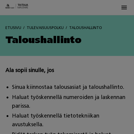
Men
Skip
to
ETUSIVU
TULEVAISUUSPOLKU
TALOUSHALLINTO
content
Taloushallinto
Ala sopii sinulle, jos
Sinua kiinnostaa talousasiat ja taloushallinto.
Haluat työskennellä numeroiden ja laskennan
parissa.
Haluat työskennellä tietotekniikan
avustuksella.