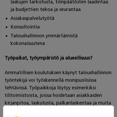
laskujen tarkistusta, tilinpäätösten laadintaa
ja budjettien tekoa ja seurantaa
Asiakaspalvelutyötä
Konsultointia
Taloushallinnon ymmärtämistä
kokonaisuutena
Työpaikat, työympäristö ja alueellisuus?
Ammatillisen koulutuksen käynyt taloushallinnon
työntekijä voi työskennellä monipuolisissa
tehtävissä. Työpaikkoja löytyy esimerkiksi
tilitoimistoista, joissa hoidetaan asiakkaiden
kirjanpitoa, laskutusta, palkanlaskentaa ja muita
taloushallinnon tehtäviä. Sekä suuret että pienet