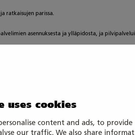
a ratkaisujen parissa.
palvelimien asennuksesta ja ylläpidosta, ja pilvipalvel
aisemisesta
sekä tietokonelaitteiden asennukset asiakkaalle
sk) eli käyttäjien IT-tukitehtävät (lähi- ja etätuki)
e uses cookies
lin- ja pilvipohjaiset ympäristöt sekä palvelut)
personalise content and ads, to provide 
alyse our traffic. We also share informa