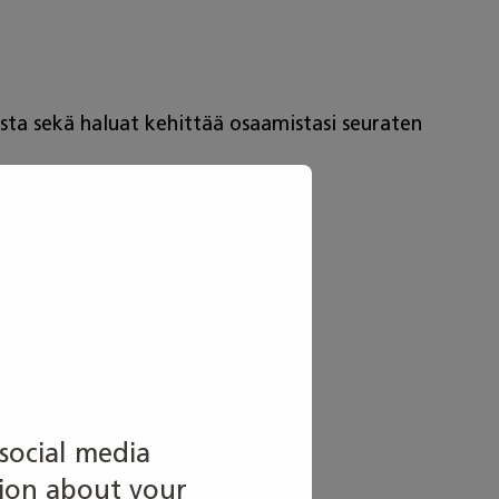
uista sekä haluat kehittää osaamistasi seuraten
social media
tion about your