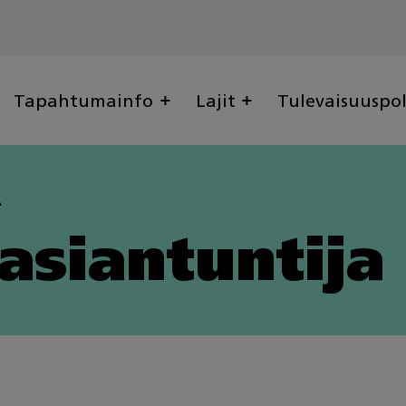
Tapahtumainfo
Lajit
Tulevaisuuspo
A
asiantuntija