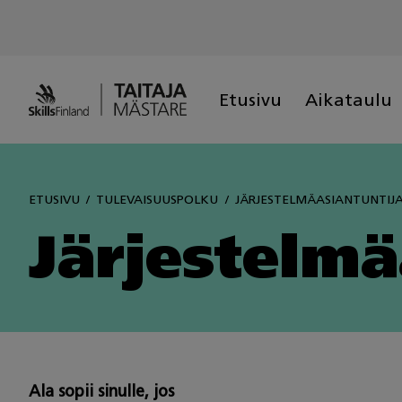
Skip
to
content
Etusivu
Aikataulu
ETUSIVU
TULEVAISUUSPOLKU
JÄRJESTELMÄASIANTUNTIJ
Järjestelmä
Ala sopii sinulle, jos