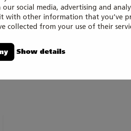
lla, tietokonealan huolto- ja myyntiyrityksissä tai IT-
h our social media, advertising and analy
 with other information that you’ve p
t:
e collected from your use of their servi
tätekniikan perustutkintoon Tutkintonimikkeenä on tiet
Show details
ny