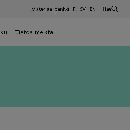
Materiaalipankki
FI
SV
EN
Hae
Avaa
haku
lku
Tietoa meistä