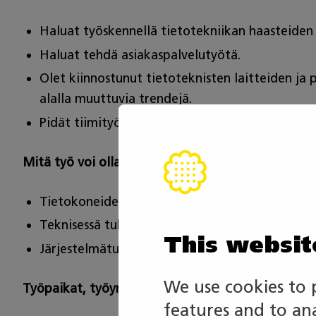
Haluat työskennellä tietotekniikan haasteiden j
Haluat tehdä asiakaspalvelutyötä.
Olet kiinnostunut tietoteknisten laitteiden ja 
alalla muuttuvia trendejä.
Pidät tiimityöskentelystä sekä ongelmien ratk
Mitä työ voi olla?
Tietokoneiden korjaus- ja huolto työtehtävät 
Teknisessä tukipalvelussa toimiminen (Service De
This websit
Järjestelmätuessa toimiminen (työasema-, palve
We use cookies to 
Työpaikat, työympäristö ja alueellisuus?
features and to an