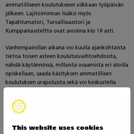
ammatilliseen koulutukseen vilkkaan työpäivän
jälkeen. ​Lajitoiminnan lisäksi myös
Tapahtumatori, Turvallisuustori ja
Kumppanuusteltta ovat avoinna klo 18 asti.
Vanhempainillan aikana voi kuulla ajankohtaista
tietoa toisen asteen koulutusvaihtoehdoista,
nähdä käytännössä, millaista osaamista eri aloilla
opiskellaan, saada käsityksen ammatillisen
koulutuksen urapoluista sekä voi keskustella
asiantuntijoiden kanssa nuoren tulevaisuuden
suunnista.
Taitaja2026 on avoinna huoltajille myös
tapahtuman muina aukioloaikoina:
This website uses cookies