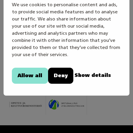
We use cookies to personalise content and ads,
Tiistai klo 9–16
to provide social media features and to analyse
Keskiviikko klo 10–18
our traffic. We also share information about
your use of our site with our social media,
Torstai klo 9–12
advertising and analytics partners who may
combine it with other information that you’ve
Taitaja2026-tapahtumaan on vapaa pääsy.
provided to them or that they’ve collected from
your use of their services.
Tervetuloa meille kylään Tuusulaan!
Show details
Allow all
Deny
Yhteistyössä