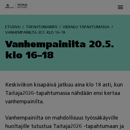
Men
Skip
to
ETUSIVU
TAPAHTUMAINFO
VIERAILU TAPAHTUMASSA
content
VANHEMPAINILTA 20.5. KLO 16–18
Vanhempainilta 20.5.
klo 16–18
Keskiviikon kisapäivä jatkuu aina klo 18 asti, kun
Taitaja2026-tapahtumassa nähdään ensi kertaa
vanhempainilta.
Vanhempainilta on mahdollisuus työssäkäyville
huoltajille tutustua Taitaja2026 -tapahtumaan ja