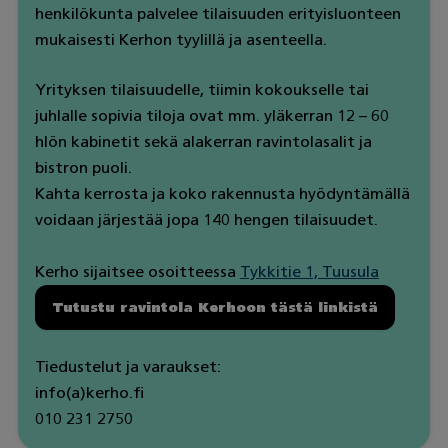
henkilökunta palvelee tilaisuuden erityisluonteen
mukaisesti Kerhon tyylillä ja asenteella.
Yrityksen tilaisuudelle, tiimin kokoukselle tai
juhlalle sopivia tiloja ovat mm. yläkerran 12 – 60
hlön kabinetit sekä alakerran ravintolasalit ja
bistron puoli.
Kahta kerrosta ja koko rakennusta hyödyntämällä
voidaan järjestää jopa 140 hengen tilaisuudet.
Kerho sijaitsee osoitteessa
Tykkitie 1, Tuusula
Tutustu ravintola Kerhoon tästä linkistä
Tiedustelut ja varaukset:
info(a)kerho.fi
010 231 2750