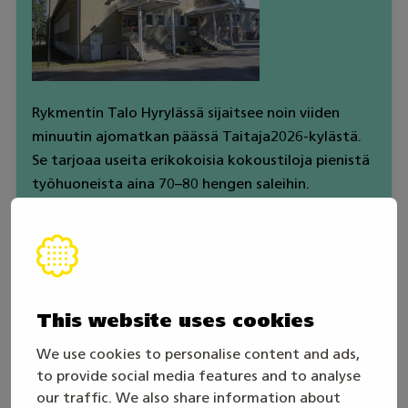
Rykmentin Talo Hyrylässä sijaitsee noin viiden
minuutin ajomatkan päässä Taitaja2026-kylästä.
Se tarjoaa useita erikokoisia kokoustiloja pienistä
työhuoneista aina 70–80 hengen saleihin.
Kokoustilat ovat maksuttomia, jos tilaisuuteen
tilataan tarjoilut Rykmentin talon
ruokapalveluiden kautta
Rykmentintalo sijaitsee osoitteessa
Rykmentintie
This website uses cookies
48.
We use cookies to personalise content and ads,
Lisätietoja tiloista ja tarjoiluista tästä
linkistä
to provide social media features and to analyse
our traffic. We also share information about