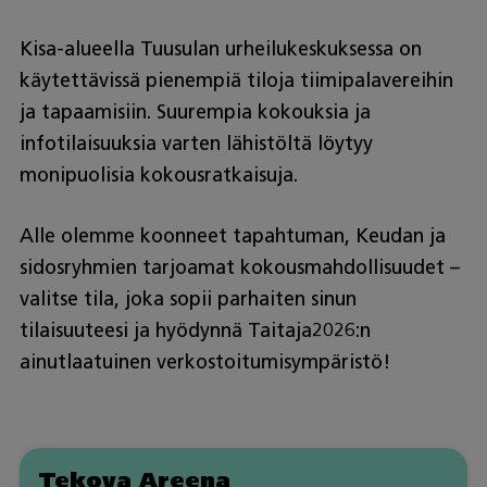
Kisa-alueella Tuusulan urheilukeskuksessa on
käytettävissä pienempiä tiloja tiimipalavereihin
ja tapaamisiin. Suurempia kokouksia ja
infotilaisuuksia varten lähistöltä löytyy
monipuolisia kokousratkaisuja.
Alle olemme koonneet tapahtuman, Keudan ja
sidosryhmien tarjoamat kokousmahdollisuudet –
valitse tila, joka sopii parhaiten sinun
tilaisuuteesi ja hyödynnä Taitaja2026:n
ainutlaatuinen verkostoitumisympäristö!
Tekova Areena