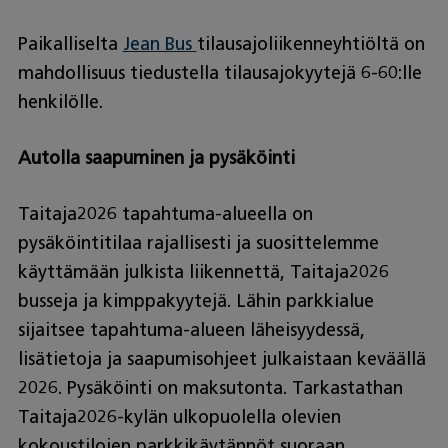
Paikalliselta
Jean Bus
tilausajoliikenneyhtiöltä on
mahdollisuus tiedustella tilausajokyytejä 6-60:lle
henkilölle.
Autolla saapuminen ja pysäköinti
Taitaja2026 tapahtuma-alueella on
pysäköintitilaa rajallisesti ja suosittelemme
käyttämään julkista liikennettä, Taitaja2026
busseja ja kimppakyytejä. Lähin parkkialue
sijaitsee tapahtuma-alueen läheisyydessä,
lisätietoja ja saapumisohjeet julkaistaan keväällä
2026. Pysäköinti on maksutonta. Tarkastathan
Taitaja2026-kylän ulkopuolella olevien
kokoustilojen parkkikäytännöt suoraan