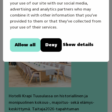
your use of our site with our social media,
Tiedustelut ja varaukset:
advertising and analytics partners who may
rykmentinkokouskeskus(a)tuusula.fi
combine it with other information that you’ve
040 314 4376
provided to them or that they’ve collected from
your use of their services.
Krapi
Show details
Allow all
Deny
Hotelli Krapi Tuusulassa on historiallinen ja
monipuolinen kokous‑, majoitus‑ sekä elämys­
keskittymä. Taitaja2026-tapahtuman