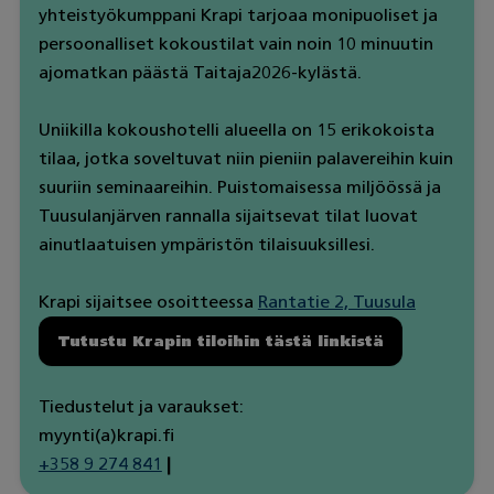
yhteistyökumppani Krapi tarjoaa monipuoliset ja
persoonalliset kokoustilat vain noin 10 minuutin
ajomatkan päästä Taitaja2026-kylästä.
Uniikilla kokoushotelli alueella on 15 erikokoista
tilaa, jotka soveltuvat niin pieniin palavereihin kuin
suuriin seminaareihin. Puistomaisessa miljöössä ja
Tuusulanjärven rannalla sijaitsevat tilat luovat
ainutlaatuisen ympäristön tilaisuuksillesi.
Krapi sijaitsee osoitteessa
Rantatie 2, Tuusula
Tutustu Krapin tiloihin tästä linkistä
Tiedustelut ja varaukset:
myynti(a)krapi.fi
+358 9 274 841
|