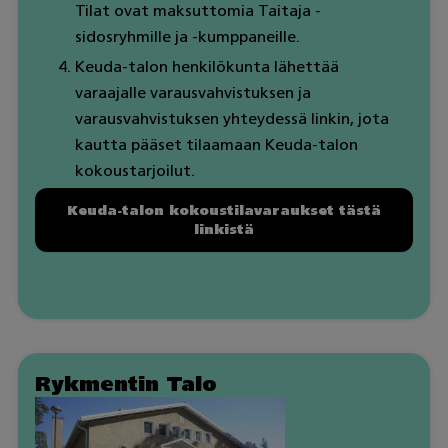
Tilat ovat maksuttomia Taitaja -
sidosryhmille ja -kumppaneille.
Keuda-talon henkilökunta lähettää
varaajalle varausvahvistuksen ja
varausvahvistuksen yhteydessä linkin, jota
kautta pääset tilaamaan Keuda-talon
kokoustarjoilut.
Keuda-talon kokoustilavaraukset tästä
linkistä
Rykmentin Talo