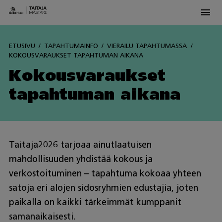
Men
Skip
to
ETUSIVU
TAPAHTUMAINFO
VIERAILU TAPAHTUMASSA
content
KOKOUSVARAUKSET TAPAHTUMAN AIKANA
Kokousvaraukset
tapahtuman aikana
Taitaja2026 tarjoaa ainutlaatuisen
mahdollisuuden yhdistää kokous ja
verkostoituminen – tapahtuma kokoaa yhteen
satoja eri alojen sidosryhmien edustajia, joten
paikalla on kaikki tärkeimmät kumppanit
samanaikaisesti.