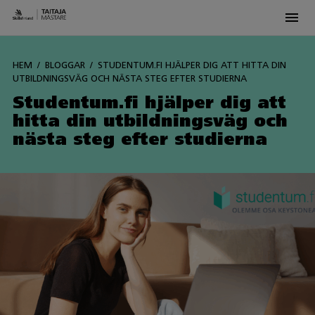
Men
Siirry
sisältöön
HEM
BLOGGAR
STUDENTUM.FI HJÄLPER DIG ATT HITTA DIN
UTBILDNINGSVÄG OCH NÄSTA STEG EFTER STUDIERNA
Studentum.fi hjälper dig att
hitta din utbildningsväg och
nästa steg efter studierna