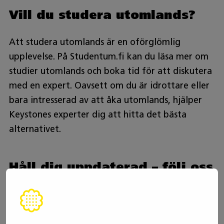
Vill du studera utomlands?
Att studera utomlands är en oförglömlig
upplevelse. På Studentum.fi kan du läsa mer om
studier utomlands och boka tid för att diskutera
med en expert. Oavsett om du är idrottare eller
bara intresserad av att åka utomlands, hjälper
Keystones experter dig att hitta det bästa
alternativet.
Håll dig uppdaterad – följ oss
i olika kanaler
Följ oss på
Instagram
och
TikTok
. Du får tips om
studier och karriärval samt svar på vanliga frågor