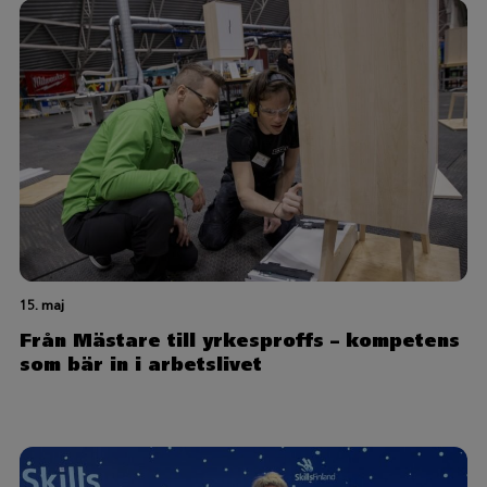
15. maj
Från Mästare till yrkesproffs – kompetens
som bär in i arbetslivet