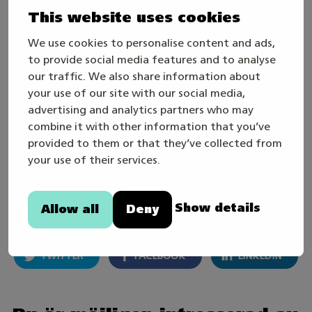
This website uses cookies
genom att följa Studentum.fi i sociala medier.
We use cookies to personalise content and ads,
Du kan också prenumerera på vårt
nyhetsbrev
to provide social media features and to analyse
om du vill få aktuell information om
our traffic. We also share information about
your use of our site with our social media,
utbildningar och studiemöjligheter direkt till din
advertising and analytics partners who may
e-post.
combine it with other information that you’ve
provided to them or that they’ve collected from
Hitta din egen utbildningsväg – Studentum.fi
your use of their services.
hjälper dig vidare!
Show details
Allow all
Deny
Dela artikeln
TWITTER
FACEBOOK
LINKEDIN