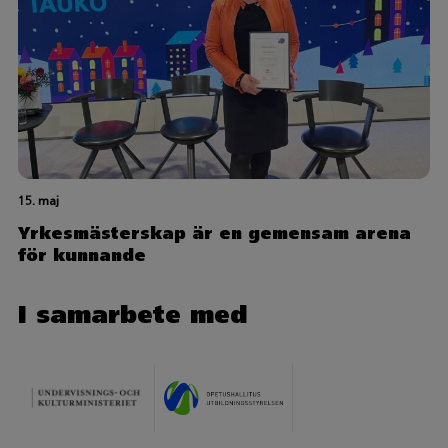
15. maj
Yrkesmästerskap är en gemensam arena
för kunnande
I samarbete med