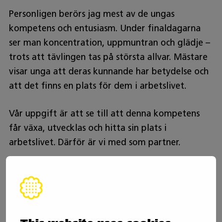
Personligen berörs jag mest av de ungas
kompetens och entusiasm. Under finaldagarna
ser man koncentration, uppmuntran och glädje –
trots att tävlingen tas på största allvar. Mästare
visar unga att deras kunnande har betydelse och
att det finns en plats för dem i arbetslivet.
Vår uppgift är att se till att denna kompetens
får växa, utvecklas och hitta sin plats i
arbetslivet. Därför är vi med som partner.
Följ oss:
Wurth.fi
Facebook