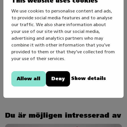
This website uses cookies
Instagram
We use cookies to personalise content and ads,
Linkedin
to provide social media features and to analyse
Youtube
our traffic. We also share information about
your use of our site with our social media,
advertising and analytics partners who may
Författare:
combine it with other information that you’ve
provided to them or that they’ve collected from
Tuomas Syyrakki
your use of their services.
Dela artikeln
Show details
Allow all
Deny
TWITTER
FACEBOOK
LINKEDIN
Du är möjligen intresserad av