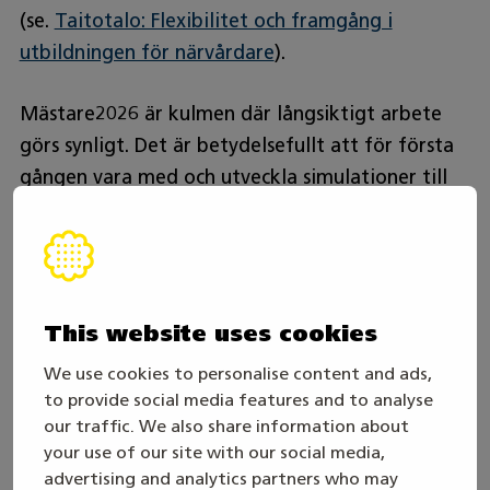
(se.
Taitotalo: Flexibilitet och framgång i
utbildningen för närvårdare
).
Mästare2026 är kulmen där långsiktigt arbete
görs synligt. Det är betydelsefullt att för första
gången vara med och utveckla simulationer till
tävlingsuppgifterna, där studerande får visa sitt
kunnande i krävande och verklighetstrogna
situationer. När tävlingen inte enbart är ett
sluttest utan också ett verktyg för lärande,
This website uses cookies
byggs en kompetens som håller över tid och
motsvarar de behov som framtidens arbetsliv
We use cookies to personalise content and ads,
ställer på oss.
to provide social media features and to analyse
our traffic. We also share information about
your use of our site with our social media,
Dela artikeln
advertising and analytics partners who may