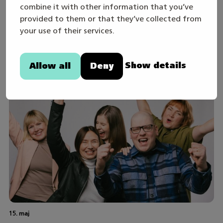
combine it with other information that you’ve
TWITTER
FACEBOOK
LINKEDIN
provided to them or that they’ve collected from
your use of their services.
Du är möjligen intresserad av
Show details
Allow all
Deny
15. maj