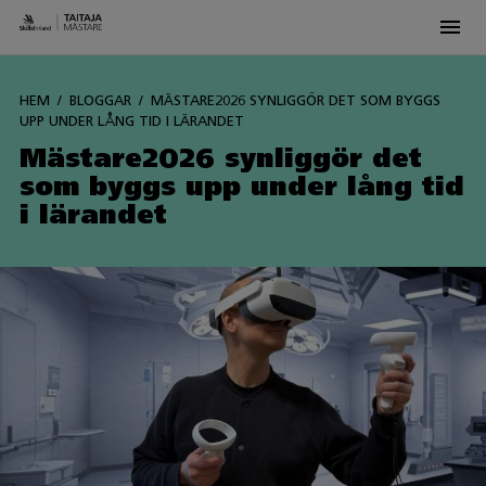
Men
Siirry
sisältöön
HEM
BLOGGAR
MÄSTARE2026 SYNLIGGÖR DET SOM BYGGS
UPP UNDER LÅNG TID I LÄRANDET
Mästare2026 synliggör det
som byggs upp under lång tid
i lärandet