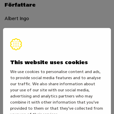
Författare
Albert Ingo
Studerande inom mediebranschen och visuell
kommunikation, som gjorde sin praktik i
Mästare2026-evenemangsteamet hösten 2025.
Albert är också Mästare-guldmedaljör i
This website uses cookies
mediedesign år 2025.
We use cookies to personalise content and ads,
Dela artikeln
to provide social media features and to analyse
our traffic. We also share information about
your use of our site with our social media,
TWITTER
FACEBOOK
LINKEDIN
advertising and analytics partners who may
combine it with other information that you’ve
provided to them or that they’ve collected from
Du är möjligen intresserad av