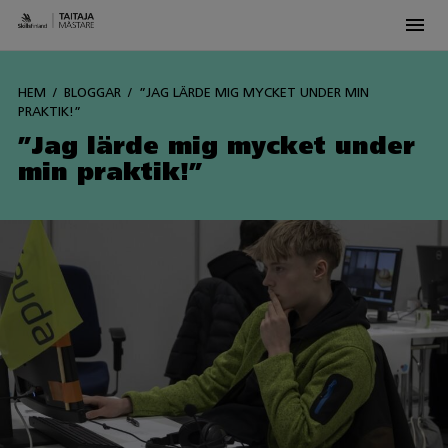
Men
Siirry
sisältöön
HEM
BLOGGAR
”JAG LÄRDE MIG MYCKET UNDER MIN
PRAKTIK!”
”Jag lärde mig mycket under
min praktik!”