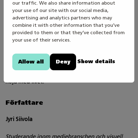
”studentpraktikant”.
our traffic. We also share information about
your use of our site with our social media,
advertising and analytics partners who may
Jag fick alltså både bevisa och utveckla mina
combine it with other information that you’ve
kunskaper konkret och arbeta i ett riktigt
provided to them or that they’ve collected from
arbetslag.
your use of their services.
Jag är till slut mycket nöjd och tacksam för
Show details
Allow all
Deny
erfarenheten. Om jag fick arbeta på samma sätt
i framtiden, tror jag att jag skulle vara mycket
nöjd med livet.”
Författare
Jyri Siivola
Studerande inom mediebranschen och visuell