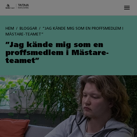
Men
Siirry
sisältöön
HEM
BLOGGAR
”JAG KÄNDE MIG SOM EN PROFFSMEDLEM I
MÄSTARE-TEAMET”
”Jag kände mig som en
proffsmedlem i Mästare-
teamet”