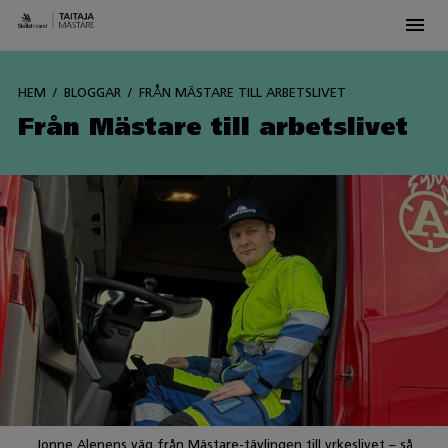
Men
Siirry
sisältöön
HEM
BLOGGAR
FRÅN MÄSTARE TILL ARBETSLIVET
Från Mästare till arbetslivet
Jonne Alenens väg från Mästare-tävlingen till yrkeslivet – så