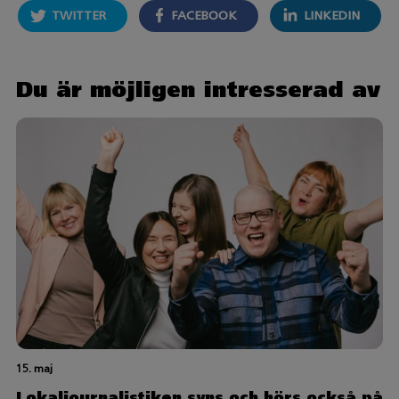
TWITTER
FACEBOOK
LINKEDIN
Du är möjligen intresserad av
15. maj
Lokaljournalistiken syns och hörs också på