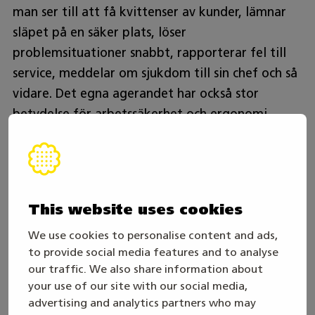
man ser till att få kvittenser av kunder, lämnar
släpet på en säker plats, löser
problemsituationer snabbt, rapporterar fel till
service, meddelar om sjukdom till sin chef och så
vidare. Det egna agerandet har också stor
betydelse för arbetssäkerhet och ergonomi.
Mästare ger möjlighet att
knyta kontakter
This website uses cookies
Våren 2025 – strax före sin examen – deltog
We use cookies to personalise content and ads,
Jonne i Mästare-tävlingen för andra gången. Från
to provide social media features and to analyse
tävlingen i Åbo återvände han med ett silver.
our traffic. We also share information about
your use of our site with our social media,
– Jag deltog andra gången med mycket större
advertising and analytics partners who may