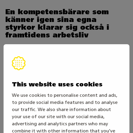
En kompetensbärare som
känner igen sina egna
styrkor klarar sig också i
framtidens arbetsliv
Vi handleder våra studerande mot en framtid
vars kompetenskrav vi inte fullt ut kan förutse.
Det går ändå att konstatera att en
kompetensbärare som har tillit till sig själv, mår
This website uses cookies
bra och känner igen sina egna styrkor med stor
sannolikhet också klarar sig i framtidens
We use cookies to personalise content and ads,
to provide social media features and to analyse
arbetsliv. Ur ett framtidstroperspektiv är det
our traffic. We also share information about
viktigt att stödja ungas självkännedom och
your use of our site with our social media,
handlingsförmåga, vidga deras tänkande kring
advertising and analytics partners who may
möjliga framtider och olika alternativ, hjälpa
combine it with other information that you’ve