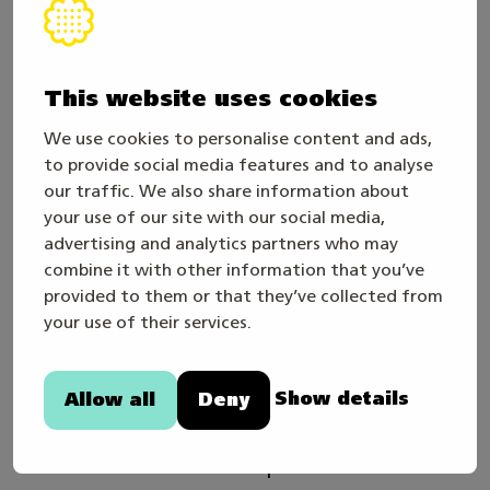
Arrangören bestämmer den slutliga placeringen
av utställarna med hänsyn till en ändamålsenlig
This website uses cookies
användning av utrymmena och, så långt det är
We use cookies to personalise content and ads,
möjligt, utställarnas önskemål. Arrangören har
to provide social media features and to analyse
rätt att öka eller minska det bokade utrymmet.
our traffic. We also share information about
Arrangören skickar utställaren den slutliga
your use of our site with our social media,
advertising and analytics partners who may
golvplanen där platsens placering anges.
combine it with other information that you’ve
provided to them or that they’ve collected from
Arrangören förbehåller sig rätten att välja ut
your use of their services.
företag/föreningar som är lämpliga för
evenemanget. Mer detaljerad information
Show details
Allow all
Deny
kommer att uppdateras på webbplatsen senare.
Kontakta oss och boka din plats!