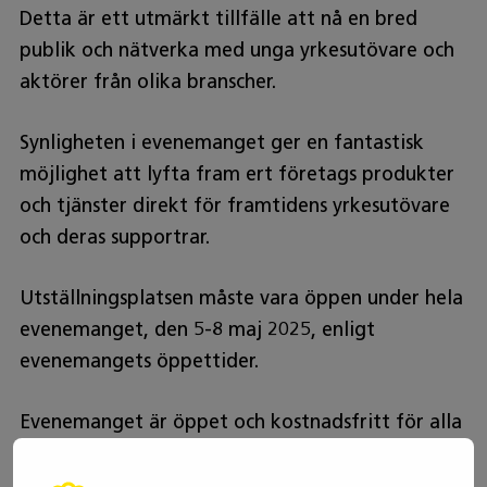
Detta är ett utmärkt tillfälle att nå en bred
publik och nätverka med unga yrkesutövare och
aktörer från olika branscher.
Synligheten i evenemanget ger en fantastisk
möjlighet att lyfta fram ert företags produkter
och tjänster direkt för framtidens yrkesutövare
och deras supportrar.
Utställningsplatsen måste vara öppen under hela
evenemanget, den 5-8 maj 2025, enligt
evenemangets öppettider.
Evenemanget är öppet och kostnadsfritt för alla
och vi förväntar oss 70 000 besökare, så
synligheten under evenemanget är garanterad.