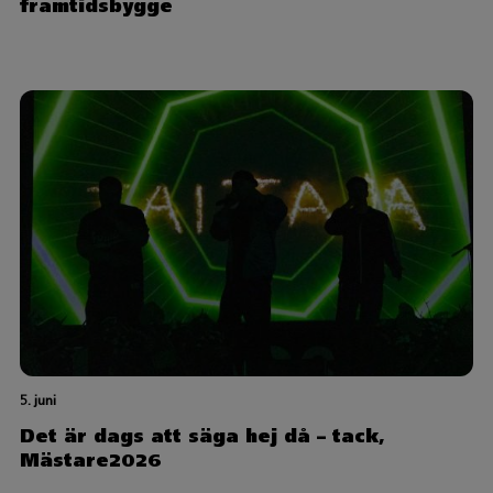
framtidsbygge
5. juni
Det är dags att säga hej då – tack,
Mästare2026