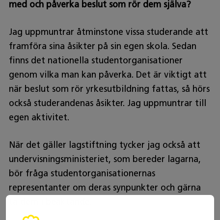
med och påverka beslut som rör dem själva?
Jag uppmuntrar åtminstone vissa studerande att
framföra sina åsikter på sin egen skola. Sedan
finns det nationella studentorganisationer
genom vilka man kan påverka. Det är viktigt att
när beslut som rör yrkesutbildning fattas, så hörs
också studerandenas åsikter. Jag uppmuntrar till
egen aktivitet.
När det gäller lagstiftning tycker jag också att
undervisningsministeriet, som bereder lagarna,
bör fråga studentorganisationernas
representanter om deras synpunkter och gärna
ta dem i beaktande.