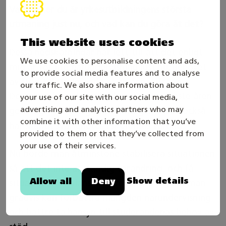
Vad tycker du är yrkesutbildningens största
utmaning just nu, och vad kan du göra åt det?
This website uses cookies
Dessa nedskärningar har lett till att det enligt
We use cookies to personalise content and ads,
mig är för lite närundervisning just nu. Behovet
to provide social media features and to analyse
av stöd till studerande är en annan fråga.
our traffic. We also share information about
Dessutom har yrkesutbildningen de senaste åren
your use of our site with our social media,
advertising and analytics partners who may
genomgått ständiga förändringar, vilket också
combine it with other information that you’ve
har skapat svårigheter i skolornas vardag.
provided to them or that they’ve collected from
your use of their services.
Nu borde man åtminstone stabilisera situationen
så att det inte är ständig förändring, och få
Show details
Allow all
Deny
situationen i balans. Sedan hoppas jag att man
gradvis kan förbättra mängden närundervisning
och bättre ta hänsyn till studerandenas behov av