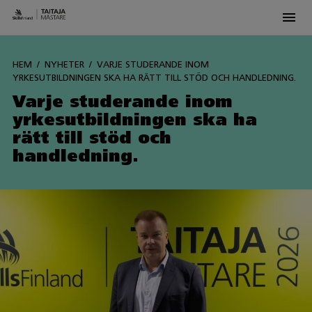
Men
Siirry
sisältöön
HEM
NYHETER
VARJE STUDERANDE INOM
YRKESUTBILDNINGEN SKA HA RÄTT TILL STÖD OCH HANDLEDNING.
Varje studerande inom
yrkesutbildningen ska ha
rätt till stöd och
handledning.