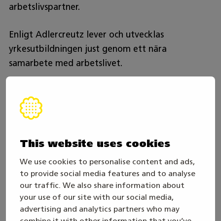
arbetslivspartner.
Enligt Adlercreutz lever och utvecklas
yrkesutbildningen just genom ett nära
samarbete med arbetslivet.
”Yrkesutbildningen är en stark grundpelare i
samhället. Utbildningen stärker den regionala
livskraften och svarar på arbetslivets
föränderliga behov”, konstaterade
This website uses cookies
undervisningsministern.
We use cookies to personalise content and ads,
to provide social media features and to analyse
Adlercreutz hänvisade också till ett färskt försök
our traffic. We also share information about
med verksamhetsstyrning, vars mål är att göra
your use of our site with our social media,
utbudet av yrkesutbildning mer flexibelt och
advertising and analytics partners who may
förbättra matchningen mellan utbildning och
combine it with other information that you’ve