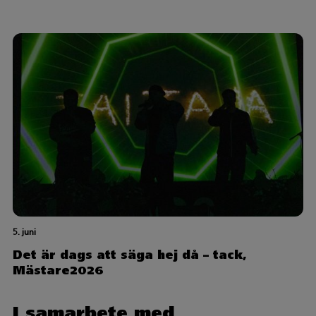
5. juni
Det är dags att säga hej då – tack,
Mästare2026
I samarbete med