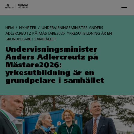
Men
Siirry
sisältöön
HEM
NYHETER
UNDERVISNINGSMINISTER ANDERS
ADLERCREUTZ PÅ MÄSTARE2026: YRKESUTBILDNING ÄR EN
GRUNDPELARE I SAMHÄLLET
Undervisningsminister
Anders Adlercreutz på
Mästare2026:
yrkesutbildning är en
grundpelare i samhället