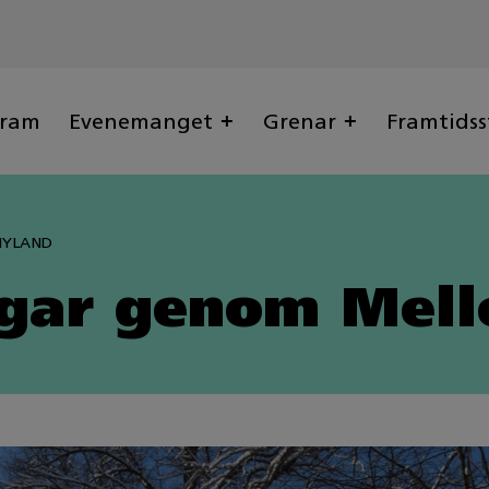
gram
Evenemanget
Grenar
Framtidss
NYLAND
igar genom Mell