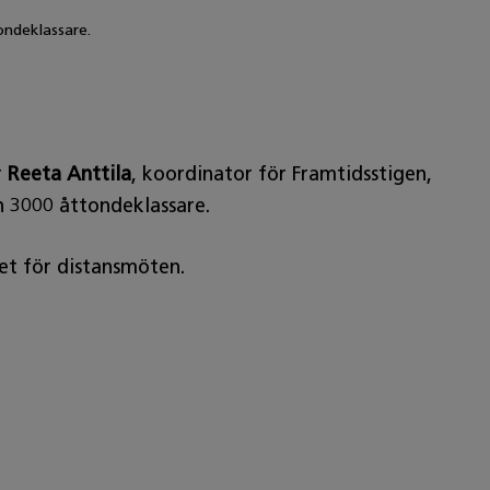
ondeklassare.
r
Reeta Anttila
, koordinator för Framtidsstigen,
n 3000 åttondeklassare.
et för distansmöten.