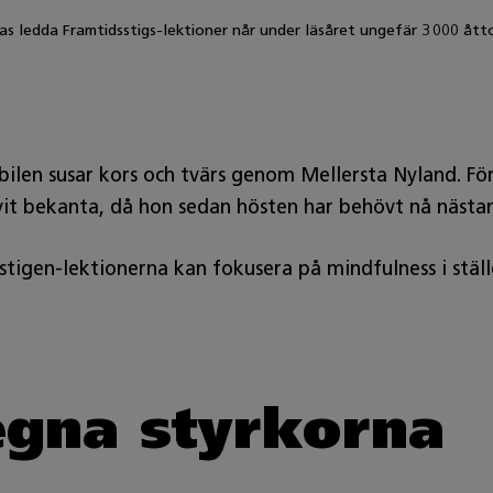
as ledda Framtidsstigs-lektioner når under läsåret ungefär 3 000 ått
lbilen susar kors och tvärs genom Mellersta Nyland. Fö
ivit bekanta, då hon sedan hösten har behövt nå nästa
tigen‑lektionerna kan fokusera på mindfulness i ställ
gna styrkorna