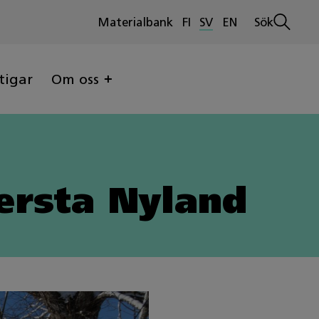
Materialbank
FI
SV
EN
Sök
Öppna
sökninge
tigar
Om oss
ersta Nyland