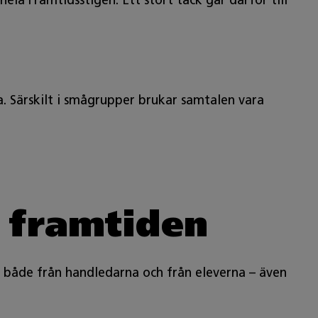
la Framtidsstigen. Ett stort tack går därför till
a. Särskilt i smågrupper brukar samtalen vara
 framtiden
t både från handledarna och från eleverna – även