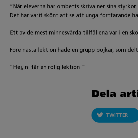
”När eleverna har ombetts skriva ner sina styrkor
Det har varit skönt att se att unga fortfarande har 
Ett av de mest minnesvärda tillfällena var i en sk
Före nästa lektion hade en grupp pojkar, som delta
”Hej, ni får en rolig lektion!”
Dela art
TWITTER