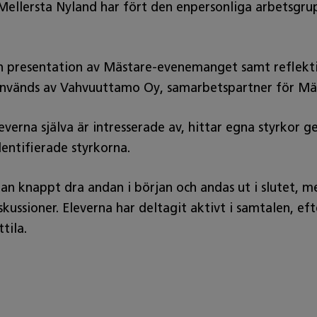
Mellersta Nyland har fört den enpersonliga arbetsgrupp
en presentation av Mästare‑evenemanget samt reflekti
vänds av Vahvuuttamo Oy, samarbetspartner för Mä
erna själva är intresserade av, hittar egna styrkor 
dentifierade styrkorna.
n knappt dra andan i början och andas ut i slutet, m
ussioner. Eleverna har deltagit aktivt i samtalen, eft
tila.