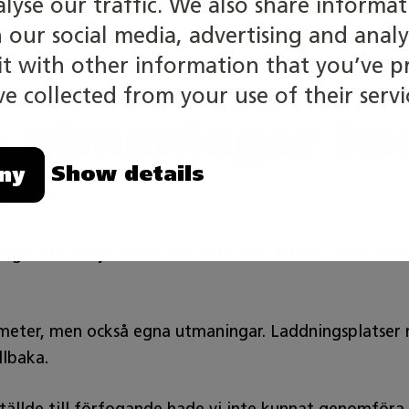
alyse our traffic. We also share informa
75 minuter finns det redan mer tid för gemensamt re
h our social media, advertising and analy
 with other information that you’ve p
e collected from your use of their servi
å utmaningar ha
Show details
ny
r.
n ge allt i varje stund. Om man drar sex lektioner i 
ometer, men också egna utmaningar. Laddningsplatser 
llbaka.