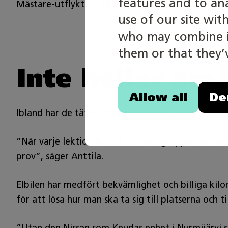
features and to an
Mästare‑utflykten. På lektioner som varar cirka 
use of our site wit
who may combine it
them or that they’v
Inte heller sm
Allow all
De
Ibland har de täta tidtabellerna skapat utmaninga
”När varje lektion är unik för den gruppen vill ma
prov”, säger Anttila.
Elbilen har medfört bekvämlighet och billiga kil
för att lösa hur man ska ta sig till platserna och ti