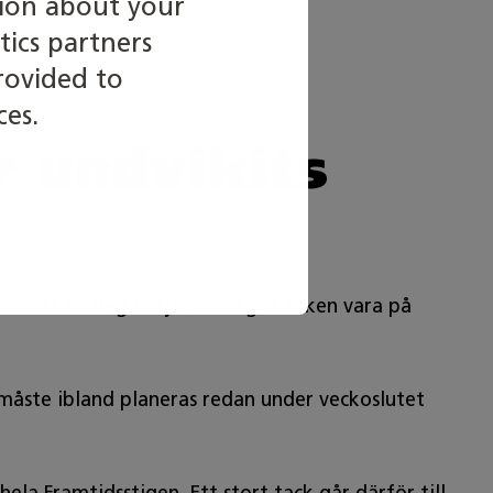
tion about your
sonemang och samtal.
tics partners
rovided to
ces.
r undvikits
rad under en dag börjar den egna orken vara på
måste ibland planeras redan under veckoslutet