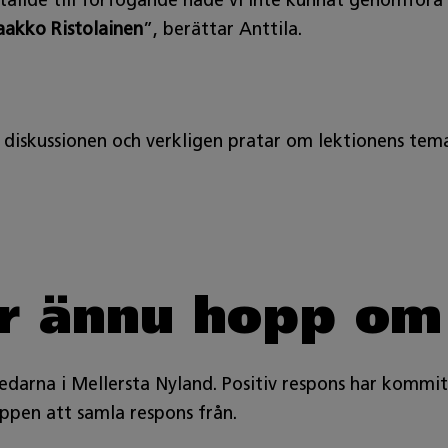
ällde till förfogande hade vi inte kunnat genomföra he
aakko Ristolainen
”, berättar Anttila.
i diskussionen och verkligen pratar om lektionens tem
r ännu hopp om
ledarna i Mellersta Nyland. Positiv respons har kommi
uppen att samla respons från.