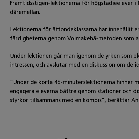
Framtidsstigen‑lektionerna för högstadieelever i 
däremellan.
Lektionerna för åttondeklassarna har innehållit 
färdigheterna genom Voimakehä‑metoden som an
Under lektionen går man igenom de yrken som elev
intressen, och avslutar med en diskussion om de i
”Under de korta 45‑minuterslektionerna hinner ma
engagera eleverna bättre genom stationer och disk
styrkor tillsammans med en kompis”, berättar Ant