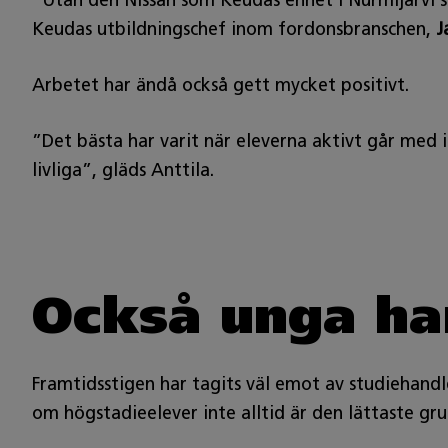
”Utan den Nissan som Keudas enhet i Nurmijärvi st
Keudas utbildningschef inom fordonsbranschen,
J
Arbetet har ändå också gett mycket positivt.
”Det bästa har varit när eleverna aktivt går med 
livliga”, gläds Anttila.
Också unga ha
Framtidsstigen har tagits väl emot av studiehand
om högstadieelever inte alltid är den lättaste gr