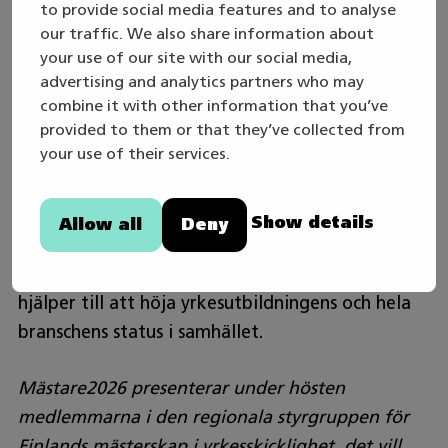
to provide social media features and to analyse
Mästare-tävlingarna motiverar studerandena att
our traffic. We also share information about
utveckla sitt kunnande, ger möjlighet att mäta
your use of our site with our social media,
det egna kunnandet mot andra nationellt bästa
advertising and analytics partners who may
och lyfter fram yrkeskompetens inom olika
combine it with other information that you’ve
branscher. Samtidigt mäts också hur väl lärarna
provided to them or that they’ve collected from
your use of their services.
har lyckats i sitt arbete. Tävlingarna har stor
betydelse för yrkesutbildningens synlighet och
för att öka uppskattningen av yrkeskompetens.
Show details
Allow all
Deny
Dessutom stöder tävlingen kontakter till
arbetslivet och yrkesmässigt nätverkande samt
hjälper till att höja yrkesutbildningens och hela
branschens status i samhället.
Mästare2026 presenterar under hösten
medlemmarna i den regionala styrgruppen för
Finlands mästerskap i yrkesskicklighet, det vill