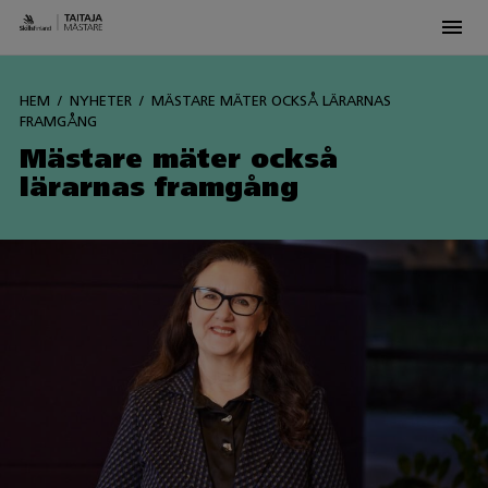
Men
Siirry
sisältöön
HEM
NYHETER
MÄSTARE MÄTER OCKSÅ LÄRARNAS
FRAMGÅNG
Mästare mäter också
lärarnas framgång