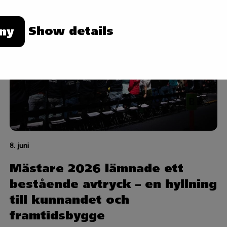
Show details
ny
8. juni
Mästare 2026 lämnade ett
bestående avtryck – en hyllning
till kunnandet och
framtidsbygge