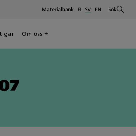
Materialbank
FI
SV
EN
Sök
Öppna
sökninge
tigar
Om oss
407