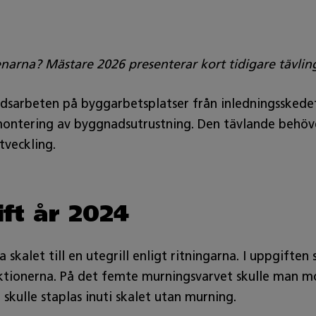
narna? Mästare 2026 presenterar kort tidigare tävling
sarbeten på byggarbetsplatser från inledningsskedet 
tering av byggnadsutrustning. Den tävlande behöve
veckling.
ft år 2024
 skalet till en utegrill enligt ritningarna. I uppgifte
ruktionerna. På det femte murningsvarvet skulle man m
 skulle staplas inuti skalet utan murning.