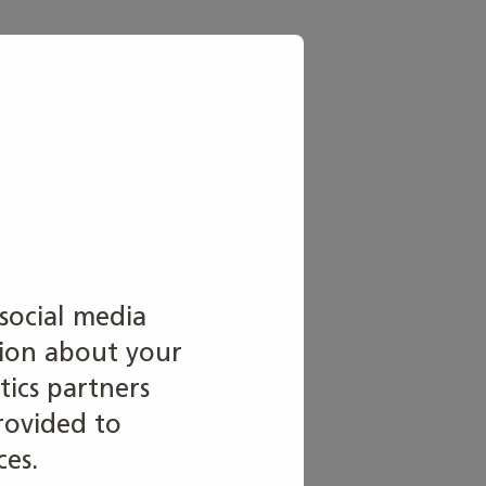
07 HUSBYGGNAD – Dropbox
social media
tion about your
tics partners
rovided to
ces.