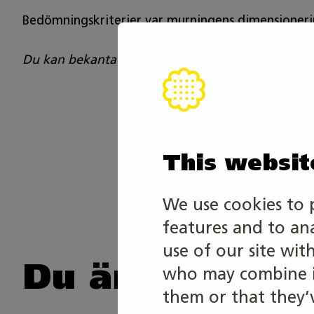
Bedömningskriterier var murningens dimensionerin
Du kan bekanta dig med uppgifter från tidigare år
Dela art
This websit
TWITTER
We use cookies to 
features and to an
use of our site wit
Du är möjligen
who may combine it
them or that they’v