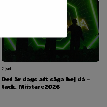
5. juni
Det är dags att säga hej då –
tack, Mästare2026