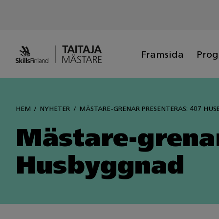
Siirry
sisältöön
Framsida
Pro
HEM
NYHETER
MÄSTARE-GRENAR PRESENTERAS: 407 HU
Mästare-grena
Husbyggnad