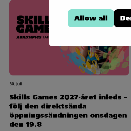
Allow all
De
30. juli
Skills Games 2027-året inleds –
följ den direktsända
öppningssändningen onsdagen
den 19.8