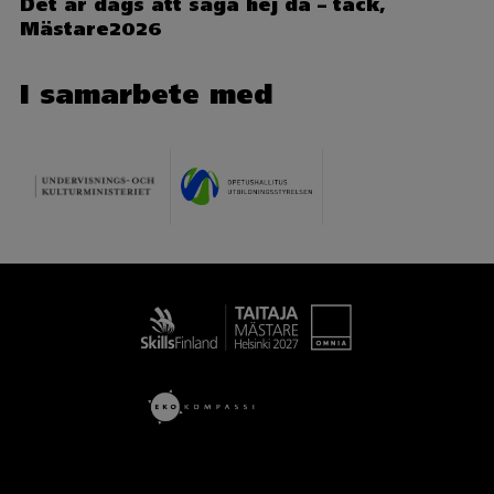
Det är dags att säga hej då – tack,
Mästare2026
I samarbete med
Taitaja