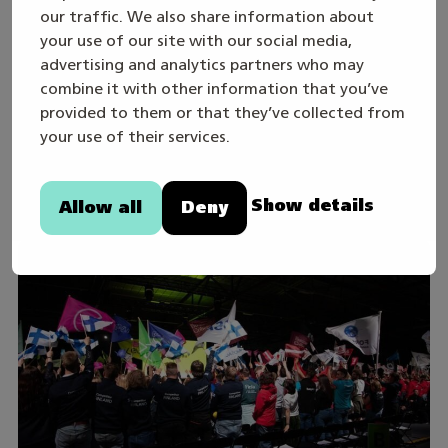
our traffic. We also share information about
your use of our site with our social media,
advertising and analytics partners who may
30. juli
combine it with other information that you’ve
provided to them or that they’ve collected from
Skills Games 2027-året inleds – följ den
your use of their services.
direktsända öppningssändningen
onsdagen den 19.8
Show details
Allow all
Deny