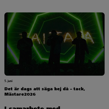
5. juni
Det är dags att säga hej då – tack,
Mästare2026
I samarbete med