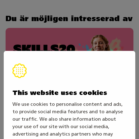
Du är möjligen intresserad av
This website uses cookies
We use cookies to personalise content and ads,
to provide social media features and to analyse
30. juli
our traffic. We also share information about
Skills Games 2027-året inleds – följ den
your use of our site with our social media,
direktsända öppningssändningen
advertising and analytics partners who may