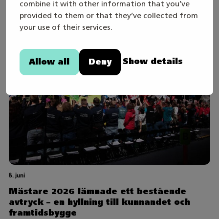
onsdagen den 19.8
combine it with other information that you’ve
provided to them or that they’ve collected from
your use of their services.
Show details
Allow all
Deny
8. juni
Mästare 2026 lämnade ett bestående
avtryck – en hyllning till kunnandet och
framtidsbygge