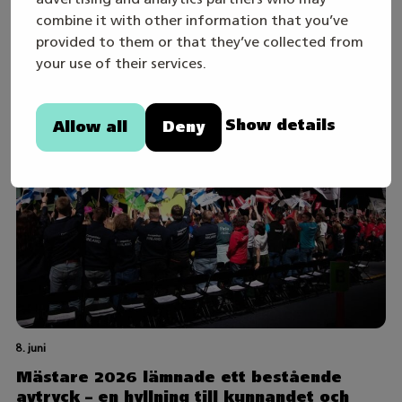
direktsända öppningssändningen
combine it with other information that you’ve
onsdagen den 19.8
provided to them or that they’ve collected from
your use of their services.
Show details
Allow all
Deny
8. juni
Mästare 2026 lämnade ett bestående
avtryck – en hyllning till kunnandet och