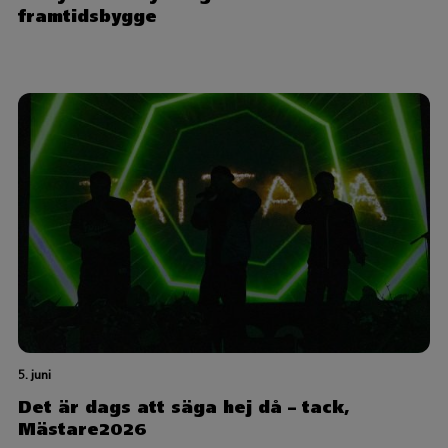
framtidsbygge
5. juni
Det är dags att säga hej då – tack,
Mästare2026