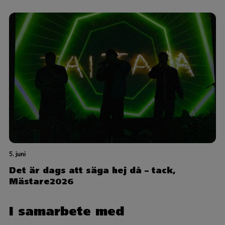
5. juni
Det är dags att säga hej då – tack,
Mästare2026
I samarbete med