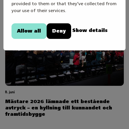
provided to them or that they’ve collected from
your use of their services.
Show details
Allow all
Deny
8. juni
Mästare 2026 lämnade ett bestående
avtryck – en hyllning till kunnandet och
framtidsbygge