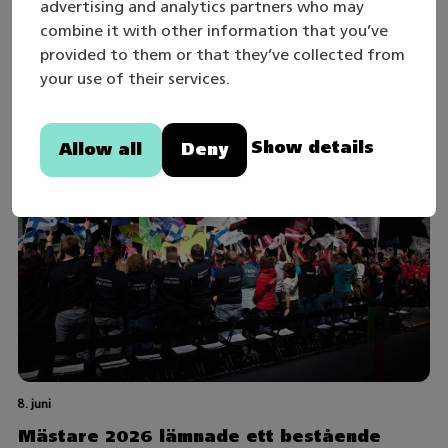
Skills Games 2027-året inleds – följ den
advertising and analytics partners who may
direktsända öppningssändningen
combine it with other information that you’ve
onsdagen den 19.8
provided to them or that they’ve collected from
your use of their services.
Show details
Allow all
Deny
8. juni
Mästare 2026 lämnade ett bestående