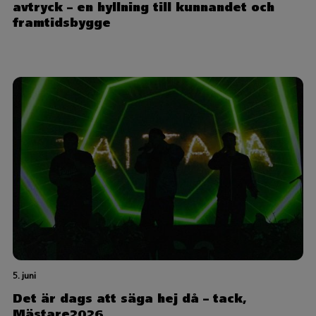
avtryck – en hyllning till kunnandet och
framtidsbygge
5. juni
Det är dags att säga hej då – tack,
Mästare2026