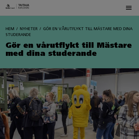
Men
Siirry
sisältöön
HEM
NYHETER
GÖR EN VÅRUTFLYKT TILL MÄSTARE MED DINA
STUDERANDE
Gör en vårutflykt till Mästare
med dina studerande