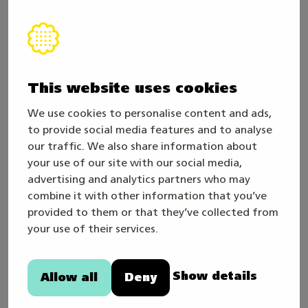
På Mästare2026 möts unga, yrkesstuderande och
representanter från arbetslivet i en glad
atmosfär kring yrkesskicklighet. Besökare får se
och uppleva höjdpunkter inom yrkeskompetens
This website uses cookies
och samla information om möjligheterna inom
yrkesutbildning.
We use cookies to personalise content and ads,
to provide social media features and to analyse
Mästare kombinerar nytta och nöje i ett
our traffic. We also share information about
your use of our site with our social media,
avslappnat paket. Studiehandledare eller lärare –
advertising and analytics partners who may
planera vårens skolutflykt redan nu!
combine it with other information that you’ve
provided to them or that they’ve collected from
Mer information om Framtidsstigen och
your use of their services.
planeringen av vårutflykten får du av vår
framtidsstigskoordinator Reeta Anttila, tel. 050-
Show details
Allow all
Deny
4703258 eller
reeta.anttila (@) keuda.fi