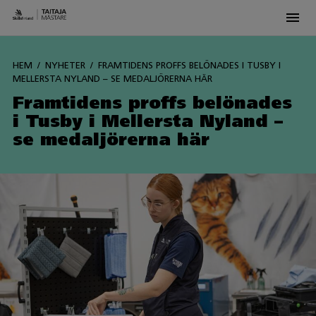
Men
Siirry
sisältöön
HEM
NYHETER
FRAMTIDENS PROFFS BELÖNADES I TUSBY I
MELLERSTA NYLAND – SE MEDALJÖRERNA HÄR
Framtidens proffs belönades
i Tusby i Mellersta Nyland –
se medaljörerna här