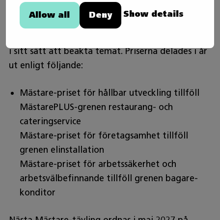
företagsamhet är teman som syns i alla Mästare-
Show details
Allow all
Deny
grenar och i hela evenemanget. För varje tema
belönas årligen en gren som har varit föredömlig
i sitt sätt att beakta temat. Priserna delades i år
ut enligt följande:
Mästare-priset för hållbar utveckling tillföll
MästarePLUS-grenen restaurang- och
cateringservice
Mästare-priset för företagsamhet tillföll
grenen elinstallation
Mästare-priset för arbetssäkerhet och
arbetsvälbefinnande tillföll grenen bagare-
konditor
Nästa Mästare-tävling ordnas i maj 2027 på