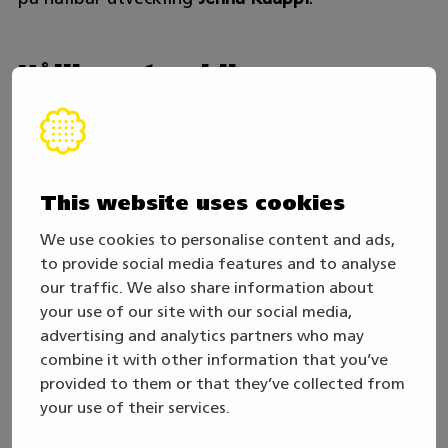
Hållbar utveckling,
arbetssäkerhet och
företagsamhet syns i alla
grenar
This website uses cookies
I Mästare-evenemanget syns ansvarsarbetet
bland annat i avfallshantering, återvinning,
We use cookies to personalise content and ads,
kemikaliesäkerhet, upphandlingar och grenarnas
to provide social media features and to analyse
our traffic. We also share information about
egna ansvarslöften. I varje tävlingsgren funderar
your use of our site with our social media,
man på hur miljöbelastningen kan minskas,
advertising and analytics partners who may
samtidigt som framtidens proffs lär sig hållbara
combine it with other information that you’ve
arbetssätt inom sitt eget yrkesområde.
provided to them or that they’ve collected from
your use of their services.
Hållbar utveckling, arbetssäkerhet och