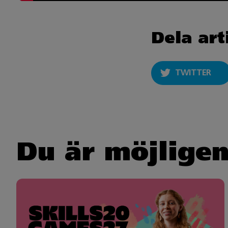
Dela art
TWITTER
Du är möjligen