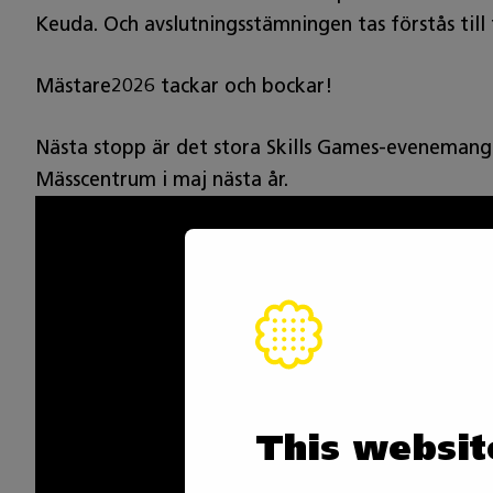
Keuda. Och avslutningsstämningen tas förstås till
Mästare2026 tackar och bockar!
Nästa stopp är det stora Skills Games-evenemang
Mässcentrum i maj nästa år.
This websit