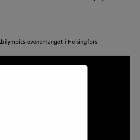
Abilympics-evenemanget i Helsingfors