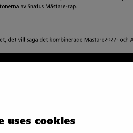
 tonerna av Snafus Mästare-rap.
et, det vill säga det kombinerade Mästare2027- och 
e uses cookies