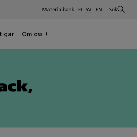
Materialbank
FI
SV
EN
Sök
Öppna
sökninge
tigar
Om oss
ack,