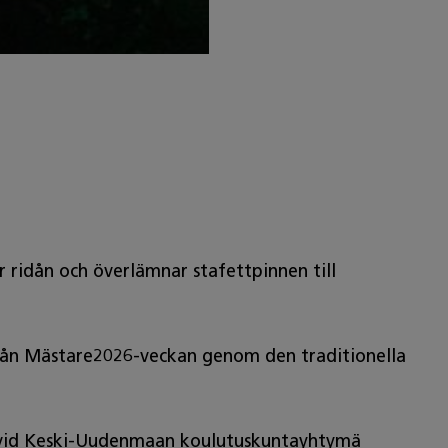
er ridån och överlämnar stafettpinnen till
 från Mästare2026-veckan genom den traditionella
n vid Keski-Uudenmaan koulutuskuntayhtymä