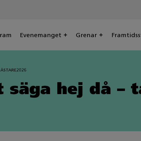
gram
Evenemanget
Grenar
Framtidss
MÄSTARE2026
t säga hej då – t