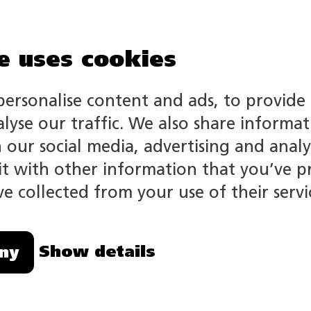
e uses cookies
personalise content and ads, to provide 
alyse our traffic. We also share informa
om tillverkar textilier, kläder eller skor eller inom in
h our social media, advertising and analy
kan utföras runt om i Finland.
 with other information that you’ve p
e collected from your use of their servi
roende på arbetsgivare, arbetsuppgifter och arbetsobj
tsarbete.
Show details
ny
rar sig på: