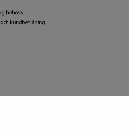
lag behövs.
r och kundbetjäning.
ella trender