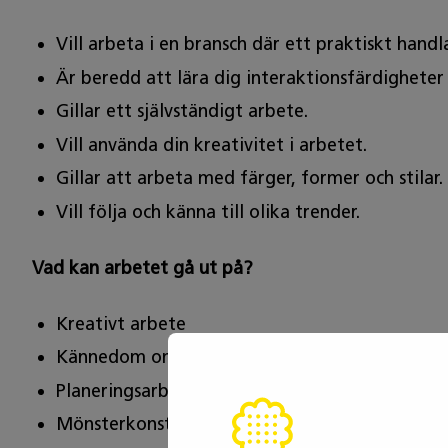
Vill arbeta i en bransch där ett praktiskt hand
Är beredd att lära dig interaktionsfärdighete
Gillar ett självständigt arbete.
Vill använda din kreativitet i arbetet.
Gillar att arbeta med färger, former och stilar.
Vill följa och känna till olika trender.
Vad kan arbetet gå ut på?
Kreativt arbete
Kännedom om trender och uppföljning av aktu
Planeringsarbete
Mönsterkonstruktion