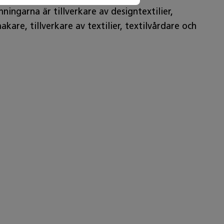
ngarna är tillverkare av designtextilier,
are, tillverkare av textilier, textilvårdare och