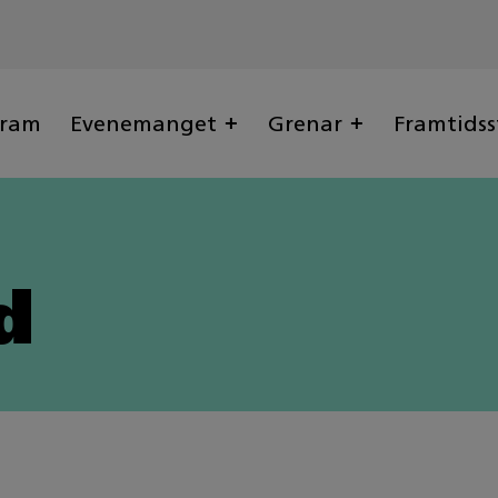
gram
Evenemanget
Grenar
Framtidss
d