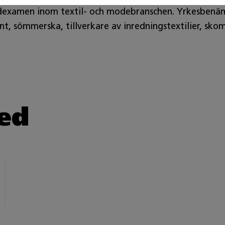
dexamen inom textil- och modebranschen. Yrkesbenämni
 sömmerska, tillverkare av inredningstextilier, skomak
ed