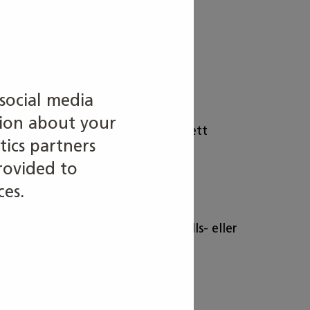
social media
tion about your
dustrin, i en butik, ett tvätteri, ett
tics partners
rovided to
ces.
ekt. Arbetet kan vara dag-, kvälls- eller