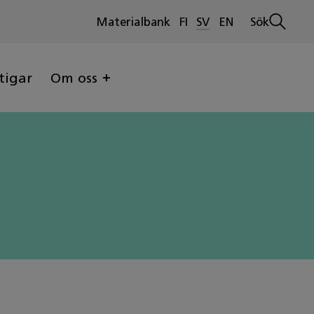
Materialbank
FI
SV
EN
Sök
Öppna
sökninge
tigar
Om oss