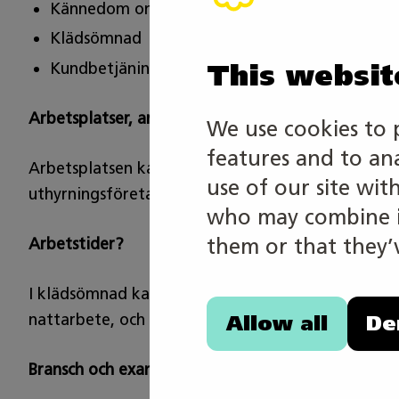
Kännedom om material och arbete med dem
Klädsömnad
This websit
Kundbetjäning
Arbetsplatser, arbetsmiljöer, regionalitet
We use cookies to 
features and to an
Arbetsplatsen kan till exempel vara ett småföretag s
use of our site wit
uthyrningsföretag eller en kostymateljé. Arbetet 
who may combine it
them or that they’v
Arbetstider?
I klädsömnad kan arbetstiderna variera mycket be
nattarbete, och det kan också innehålla veckoslu
Allow all
De
Bransch och examen som uppgifterna i grenen base