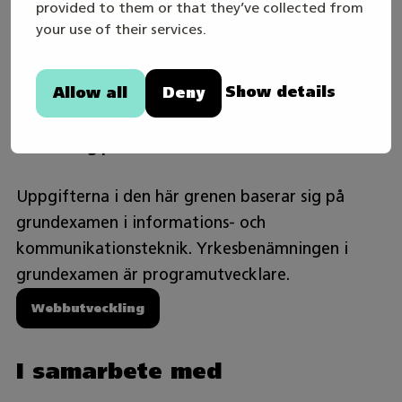
provided to them or that they’ve collected from
vanlig kontorstid, men i ett projektbaserat
your use of their services.
arbete kan arbetstiderna vara mer
oregelbundna.
Show details
Allow all
Deny
Bransch och examen som uppgifterna i grenen
baserar sig på:
Uppgifterna i den här grenen baserar sig på
grundexamen i informations- och
kommunikationsteknik. Yrkesbenämningen i
grundexamen är programutvecklare.
Webbutveckling
I samarbete med