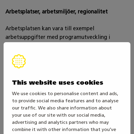
Arbetsplatser, arbetsmiljöer, regionalitet
Arbetsplatsen kan vara till exempel
arbetsuppgifter med programutveckling i
företag inom programvarubranschen, inom den
offentliga sektorn, i reklambyråer eller i
motsvarande företag. Arbete finns runt om i
Finland.
This website uses cookies
Arbetstider?
We use cookies to personalise content and ads,
to provide social media features and to analyse
Arbetstiderna för dem som arbetar med
our traffic. We also share information about
webbutveckling kan variera mycket beroende på
your use of our site with our social media,
arbetsplats, arbetets karaktär och projekt.
advertising and analytics partners who may
combine it with other information that you’ve
Många som arbetar med webbutveckling har