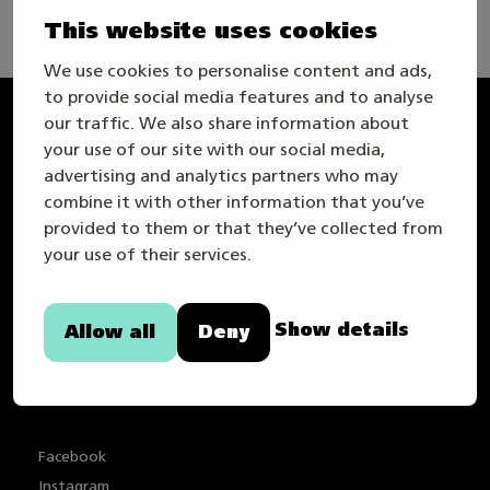
This website uses cookies
We use cookies to personalise content and ads,
to provide social media features and to analyse
our traffic. We also share information about
Taitaja
your use of our site with our social media,
advertising and analytics partners who may
combine it with other information that you’ve
provided to them or that they’ve collected from
your use of their services.
Show details
Allow all
Deny
Info om webbplatsen
Sekretesspolicy
Tillgänglighetstutlåtande
Facebook
Instagram