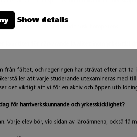
hället är stor. Yrkesproffs inom olika branscher skapa
Show details
ny
e yrkeskunnande och hög akademisk kompetens.
ter kvantitet för närvarande kvalitet inom yrkesutbil
från fältet, och regeringen har strävat efter att ta 
kerställer att varje studerande utexamineras med till
nser det viktigt att vi för en aktiv och öppen utbildning
 i dag för hantverkskunnande och yrkesskicklighet?
olan. Varje elev bör, vid sidan av läroämnena, också f