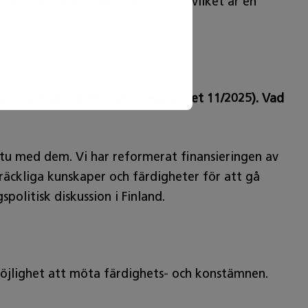
r grunden för Finlands framgång, vilket är en
dningen (anförande: VAKS-seminariet 11/2025). Vad
itu med dem. Vi har reformerat finansieringen av
räckliga kunskaper och färdigheter för att gå
spolitisk diskussion i Finland.
å möjlighet att möta färdighets- och konstämnen.