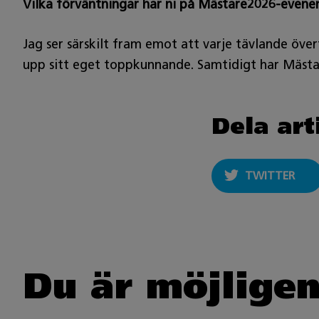
Vilka förväntningar har ni på Mästare2026-even
Jag ser särskilt fram emot att varje tävlande övert
upp sitt eget toppkunnande. Samtidigt har Mästar
Dela art
TWITTER
Du är möjligen