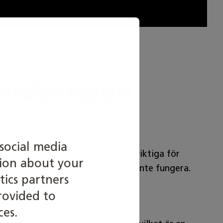
ildningen
social media
rbetstagare för branscher som är viktiga för
tion about your
hällets grundläggande funktioner inte fungera.
tics partners
rovided to
lla konkurrenskraften?
ces.