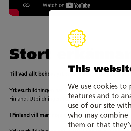
Stort erkänna
This websit
Till vad allt behövs yrkesutbildning i dagens Finla
We use cookies to 
Yrkesutbildningen har – och har redan länge haft 
features and to an
Finland. Utbildningen fungerar framför allt som e
use of our site wit
who may combine it
I Finland vill man höja andelen högutbildade. Vil
them or that they’v