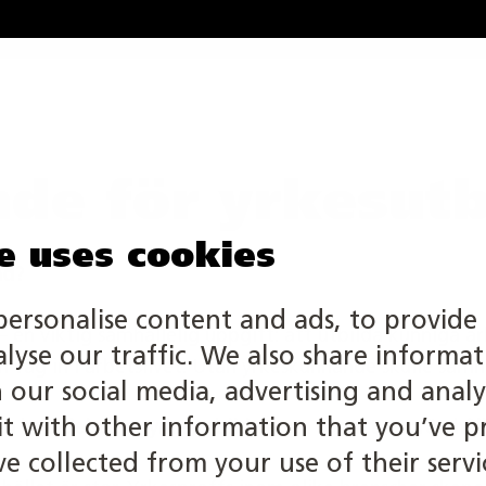
nde för yrkesutb
e uses cookies
nd?
personalise content and ads, to provide 
– en viktig samhällelig uppgift: att utbilda kunniga a
alyse our traffic. We also share informa
n väg in i arbetslivet. Utan yrkeskunnande skulle sam
h our social media, advertising and analy
 with other information that you’ve p
ken betydelse har yrkesutbildningen för att upprätthå
e collected from your use of their servi