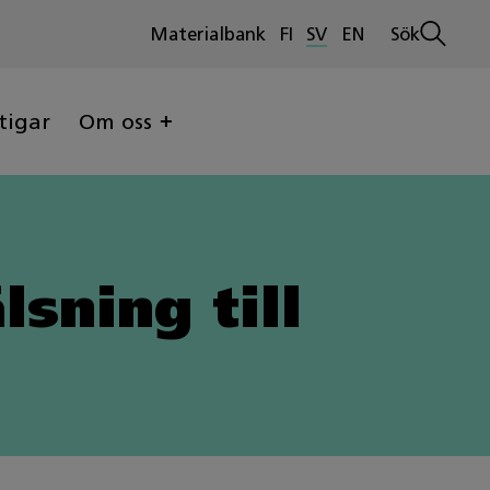
Materialbank
FI
SV
EN
Sök
Öppna
sökninge
tigar
Om oss
sning till