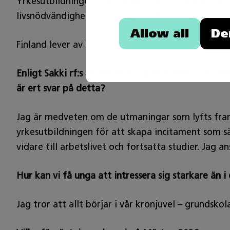
Yrkesutbildningens betydelse i det finländska sam
livsnödvändighet för ett exportdrivet land.
Allow all
De
Finland lever av hög kompetens. Vi behöver båd
Enligt Sakki rf:s ordförande Kaisla Kanerva ersät
är ert svar på detta?
Jag är medveten om de utmaningar som lyfts fram 
yrkesutbildningen för att skapa incitament som sä
vidare till arbetslivet och fortsatta studier. Jag a
Hur kan vi få unga att intressera sig starkare än
Jag tror att allt börjar i vår kronjuvel – grundsk