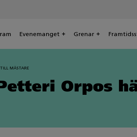
gram
Evenemanget
Grenar
Framtidss
 TILL MÄSTARE
Petteri Orpos häl