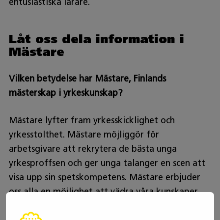
entusiastiska lärare.
Låt oss dela information i
Mästare
Vilken betydelse har Mästare, Finlands
mästerskap i yrkeskunskap?
Mästare lyfter fram yrkesskicklighet och
yrkesstolthet. Mästare möjliggör för
arbetsgivare att rekrytera de bästa unga
yrkesproffsen och ger unga talanger en scen att
visa upp sin spetskompetens. Mästare erbjuder
oss alla en möjlighet att vädra våra kunskaper
om yrkesutbildning.