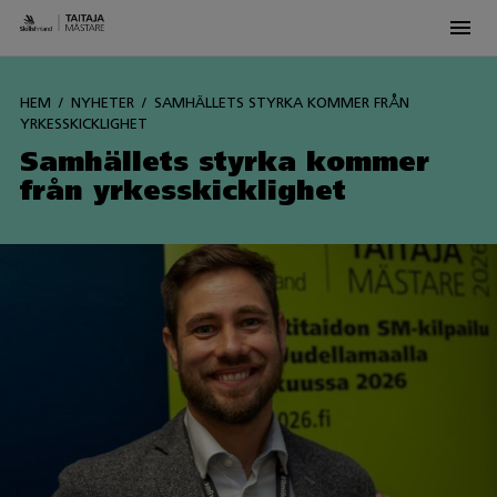
Men
Siirry
sisältöön
HEM
NYHETER
SAMHÄLLETS STYRKA KOMMER FRÅN
YRKESSKICKLIGHET
Samhällets styrka kommer
från yrkesskicklighet