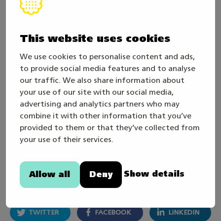
I EuroSkills2025 lyckades många länder, såsom
Frankrike, Tyskland och Danmark, mycket väl.
This website uses cookies
Hur står sig den finländska yrkeskompetensen
internationellt? Vad kan vi lära oss av andra
We use cookies to personalise content and ads,
to provide social media features and to analyse
länder?
our traffic. We also share information about
your use of our site with our social media,
Jag tror att vår yrkesskicklighet är på samma
advertising and analytics partners who may
nivå eller till och med bättre än i många
combine it with other information that you’ve
jämförbara länder. Däremot kunde vi lära oss av
provided to them or that they’ve collected from
your use of their services.
den yrkesstolthet som man visar gentemot
yrkeskompetens, till exempel i Tyskland.
Show details
Allow all
Deny
Dela artikeln
TWITTER
FACEBOOK
LINKEDIN