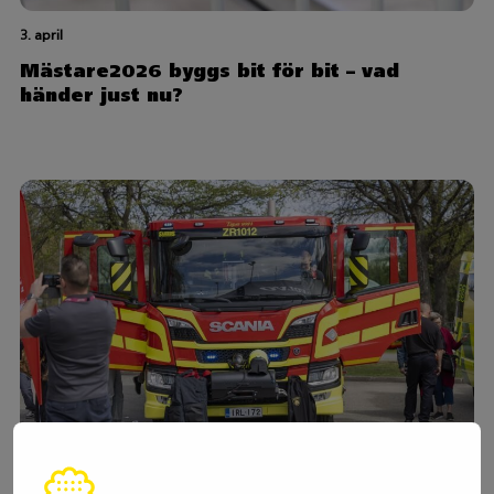
3. april
Mästare2026 byggs bit för bit – vad
händer just nu?
31. mars