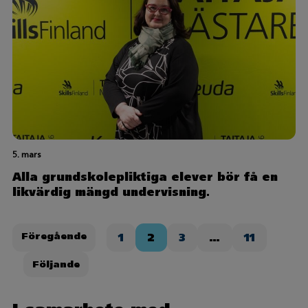
5. mars
Alla grundskolepliktiga elever bör få en
likvärdig mängd undervisning.
Sidnumrering
Föregående
1
2
3
…
11
för
inlägg
Följande