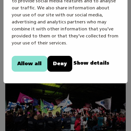
to provide social media features and to analyse
our traffic. We also share information about
your use of our site with our social media,
advertising and analytics partners who may
combine it with other information that you’ve
30. juli
provided to them or that they’ve collected from
Skills Games 2027-året inleds – följ den
your use of their services.
direktsända öppningssändningen
onsdagen den 19.8
Show details
Allow all
Deny