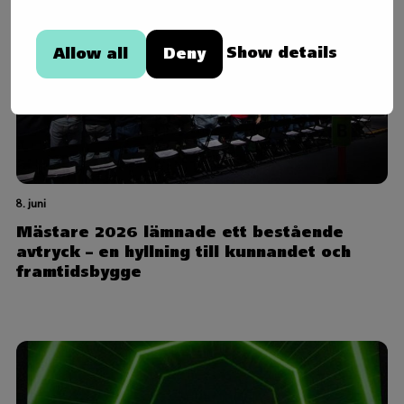
Show details
Allow all
Deny
8. juni
Mästare 2026 lämnade ett bestående
avtryck – en hyllning till kunnandet och
framtidsbygge