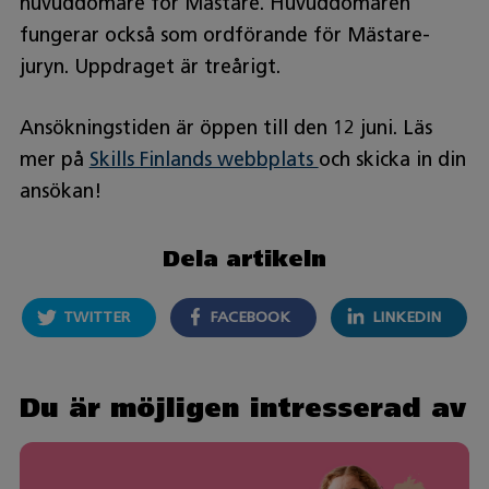
huvuddomare för Mästare. Huvuddomaren
fungerar också som ordförande för Mästare-
juryn. Uppdraget är treårigt.
Ansökningstiden är öppen till den 12 juni. Läs
mer på
Skills Finlands webbplats
och skicka in din
ansökan!
Dela artikeln
TWITTER
FACEBOOK
LINKEDIN
Du är möjligen intresserad av