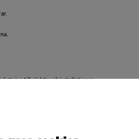
rar.
rna.
nslutning till elektronikinstallationer
tering, programmering och testning av elektronikanl
nstallationer
om behövs i arbetet