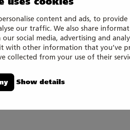
e uses cookies
personalise content and ads, to provide 
ndustrin, teleoperatörer, serviceföretag och affärer s
alyse our traffic. We also share informa
h our social media, advertising and analy
 with other information that you’ve p
e collected from your use of their servi
n det finnas behov av att också göra kvälls- eller nat
Show details
ny
rar sig på:
undexamen i informations- och kommunikationsteknik.