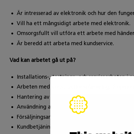
Är intresserad av elektronik och hur den funge
Vill ha ett mångsidigt arbete med elektronik.
Omsorgsfullt vill utföra ett arbete med hände
Är beredd att arbeta med kundservice.
Vad kan arbetet gå ut på?
Installations-, testnings- och servicearbeten i a
Arbeten med konstruktionsplanering, ihopmon
Hantering av delar och material vid elektroniki
Användning av olika arbets- och mätredskap s
Försäljningsarbete
Kundbetjäningsarbete