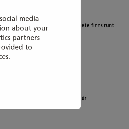
social media
om säljer elektronikprodukter. Arbete finns runt
tion about your
tics partners
rovided to
ces.
tskift samt veckoslutsarbete.
 Yrkesbenämningen i grundexamen är