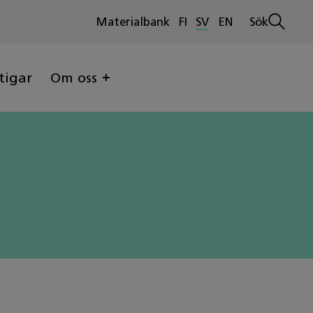
Materialbank
FI
SV
EN
Sök
Öppna
sökninge
tigar
Om oss