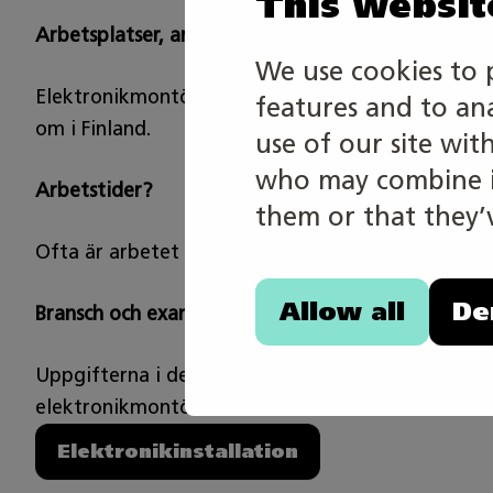
This websit
Arbetsplatser, arbetsmiljöer, regionalitet
We use cookies to 
Elektronikmontörer anställs av elektronik- och eli
features and to an
om i Finland.
use of our site wit
who may combine it
Arbetstider?
them or that they’v
Ofta är arbetet dagtid, men i en del uppgifter ka
Allow all
De
Bransch och examen som uppgifterna i grenen base
Uppgifterna i den här grenen baserar sig på gr
elektronikmontör.
Elektronikinstallation