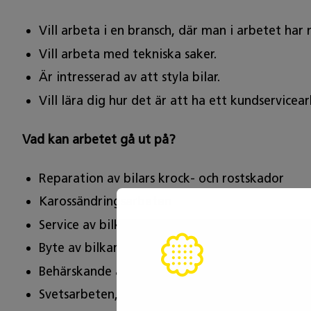
Vill arbeta i en bransch, där man i arbetet har
Vill arbeta med tekniska saker.
Är intresserad av att styla bilar.
Vill lära dig hur det är att ha ett kundservicea
Vad kan arbetet gå ut på?
Reparation av bilars krock- och rostskador
Karossändringsarbeten
Service av bilkaross och kontroll av hjulen
Byte av bilkaross och glas och reparation av pl
Behärskande av grunderna i karossens elteknik 
Svetsarbeten, fogningar, tunnplåtsarbeten och