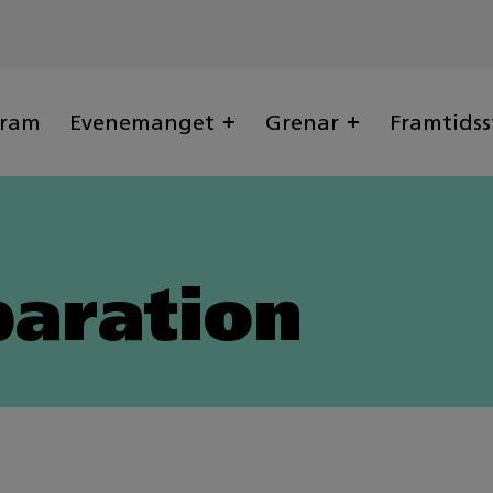
gram
Evenemanget
Grenar
Framtidss
paration