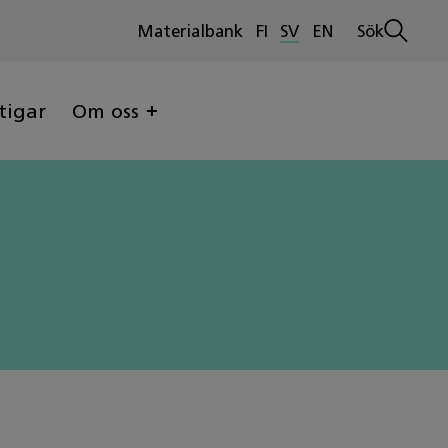
Materialbank
FI
SV
EN
Sök
Öppna
sökninge
tigar
Om oss