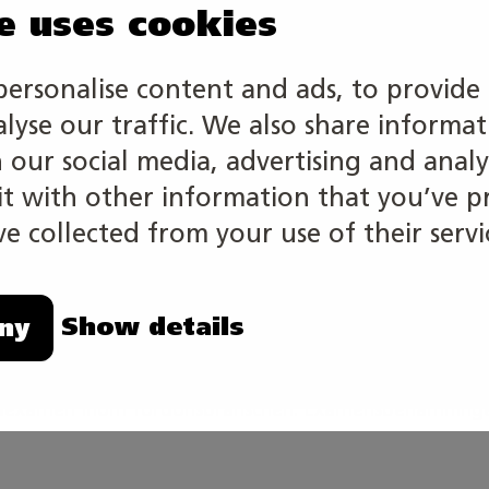
e uses cookies
personalise content and ads, to provide 
alyse our traffic. We also share informa
stad, en kombinerad kaross- och lackeringsverkstad ell
h our social media, advertising and analy
ete finns runt om i Finland.
 with other information that you’ve p
e collected from your use of their servi
billackeringsverkstäder från måndag till fredag klock
Show details
ny
rar sig på:
undexamen inom fordonsbranschen. Examensbenämningen