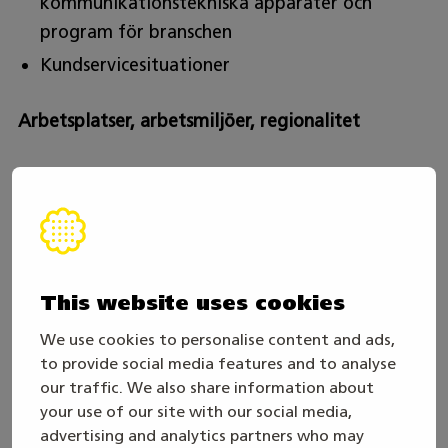
kommunikationstekniska apparater och
program för branschen
Kundservicesituationer
Arbetsplatser, arbetsmiljöer, regionalitet
Arbetsplatsen kan vara till exempel en bilaffär
eller ett transportföretag, en bilverkstad, en
affär som säljer bilar eller reservdelar, en
lackeringsverkstad eller ett industriföretag som
tillverkar fordonskarosser, specialfordon och
This website uses cookies
husvagnar. Man kan också vara företagare.
We use cookies to personalise content and ads,
Arbete utförs runt om i Finland.
to provide social media features and to analyse
our traffic. We also share information about
Arbetstider?
your use of our site with our social media,
advertising and analytics partners who may