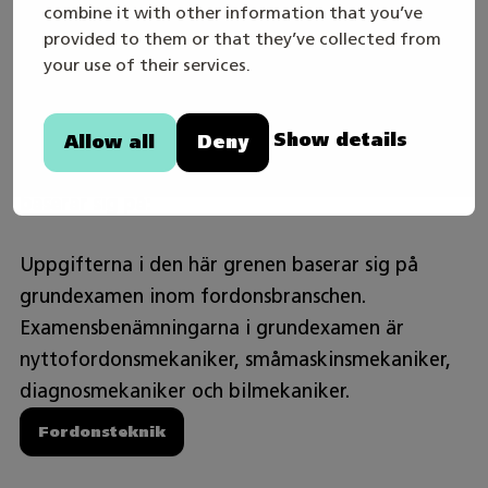
combine it with other information that you’ve
Arbetet utförs i regel på vardagar, men
provided to them or that they’ve collected from
beroende på arbetsplats även på lördagar.
your use of their services.
Arbetet utförs i allmänhet på dagen, men
kvällsarbete är möjligt.
Show details
Allow all
Deny
Bransch och examen som uppgifterna i grenen
baserar sig på:
Uppgifterna i den här grenen baserar sig på
grundexamen inom fordonsbranschen.
Examensbenämningarna i grundexamen är
nyttofordonsmekaniker, småmaskinsmekaniker,
diagnosmekaniker och bilmekaniker.
Fordonsteknik