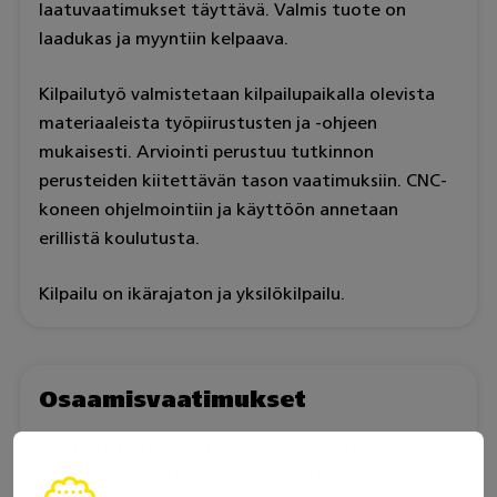
laatuvaatimukset täyttävä. Valmis tuote on
laadukas ja myyntiin kelpaava.
Kilpailutyö valmistetaan kilpailupaikalla olevista
materiaaleista työpiirustusten ja -ohjeen
mukaisesti. Arviointi perustuu tutkinnon
perusteiden kiitettävän tason vaatimuksiin. CNC-
koneen ohjelmointiin ja käyttöön annetaan
erillistä koulutusta.
Kilpailu on ikärajaton ja yksilökilpailu.
Osaamisvaatimukset
Ammattitaitovaatimukset perustuvat
puuteollisuuden ja taideteollisuuden