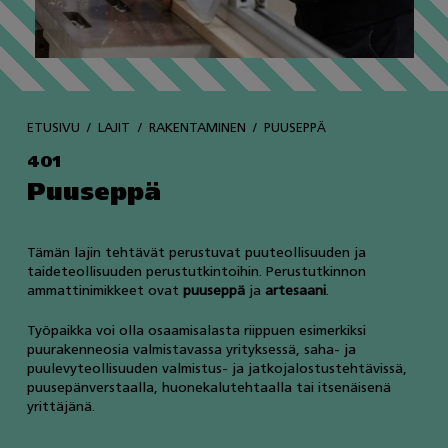
ETUSIVU
LAJIT
RAKENTAMINEN
PUUSEPPÄ
401
Puuseppä
Tämän lajin tehtävät perustuvat puuteollisuuden ja
taideteollisuuden perustutkintoihin. Perustutkinnon
ammattinimikkeet ovat
puuseppä
ja
artesaani
.
Työpaikka voi olla osaamisalasta riippuen esimerkiksi
puurakenneosia valmistavassa yrityksessä, saha- ja
puulevyteollisuuden valmistus- ja jatkojalostustehtävissä,
puusepänverstaalla, huonekalutehtaalla tai itsenäisenä
yrittäjänä.