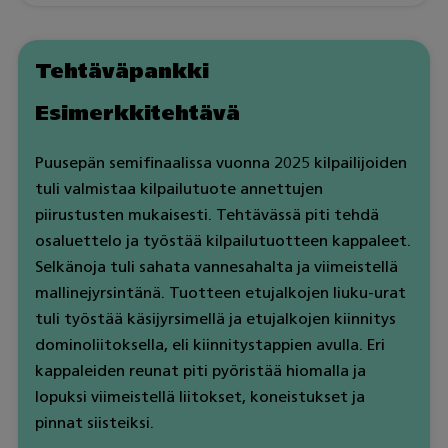
Tehtäväpankki
Esimerkkitehtävä
Puusepän semifinaalissa vuonna 2025 kilpailijoiden
tuli valmistaa kilpailutuote annettujen
piirustusten mukaisesti. Tehtävässä piti tehdä
osaluettelo ja työstää kilpailutuotteen kappaleet.
Selkänoja tuli sahata vannesahalta ja viimeistellä
mallinejyrsintänä. Tuotteen etujalkojen liuku-urat
tuli työstää käsijyrsimellä ja etujalkojen kiinnitys
dominoliitoksella, eli kiinnitystappien avulla. Eri
kappaleiden reunat piti pyöristää hiomalla ja
lopuksi viimeistellä liitokset, koneistukset ja
pinnat siisteiksi.