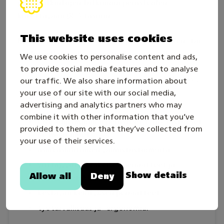
perustutkintojen tutkinnon perusteiden
kiitettävään (K5) tasoon.
This website uses cookies
Menestyvä kilpailija hallitsee puuteollisuuden- tai
taideteollisuusalan perustutkinnon sisällöt:
We use cookies to personalise content and ads,
to provide social media features and to analyse
puusepänteollisuuden koneistus-, heloitus-,
our traffic. We also share information about
kokoonpano ja viimeistelytyöt
your use of our site with our social media,
advertising and analytics partners who may
valmistuksen suunnittelu
combine it with other information that you’ve
CNC-ohjelmoinnin perusteet työpiirustukset
provided to them or that they’ve collected from
ja -määräimet
your use of their services.
asiakaslähtöinen valmistustoiminta
yrittäjyyden keskeiset periaatteet ja
Show details
Allow all
Deny
ammattietiikka
kestävän kehityksen periaatteet
työturvallisuus ja -ergonomia.