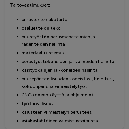
Taitovaatimukset:
piirustustenlukutaito
osaluettelon teko
puuntyöstön perusmenetelmien ja -
rakenteiden hallinta
materiaalituntemus
perustyöstökoneiden ja -välineiden hallinta
käsityökalujen ja -koneiden hallinta
puusepänteollisuuden koneistus-, heloitus-,
kokoonpano ja viimeistelytyöt
CNC-koneen käyttö ja ohjelmointi
työturvallisuus
kalusteen viimeistelyn perusteet
asiakaslähtöinen valmistustoiminta.